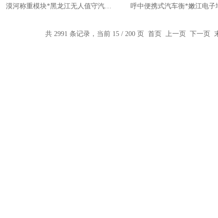
漠河称重模块*黑龙江无人值守汽车衡
呼中便携式汽车衡*嫩江电子
共 2991 条记录，当前 15 / 200 页
首页
上一页
下一页