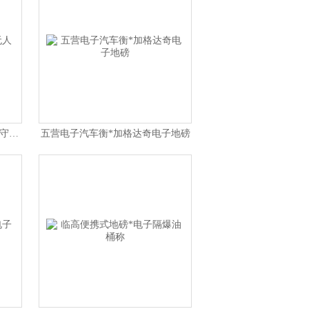
乌马河便携式地磅*伊春无人值守汽车衡
五营电子汽车衡*加格达奇电子地磅