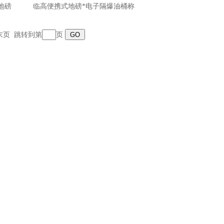
地磅
临高便携式地磅*电子隔爆油桶称
末页
跳转到第
页