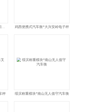
伊春称重模块*饶河汽车衡*向阳防爆秤
鸡西便携式汽车衡*大兴安岭电子秤
车秤
绥滨称重模块*南山无人值守汽车衡