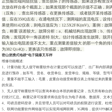
正负输出端间阻抗值，查出损坏了的传感器。如果这步检查没
次放在秤台各个截面上，如果发现那个截面的示值不正确，则
（压角），查出坏传感器，在更换传感器。 或者脱开某传感器的+
值，应在350Q左右，在通电情况下，测两端的直流电压，设传
果使用8142仪表，则电压值应为：12.5X2F/K(mV)。案例
负，称重 误差较大。故障分析：a、机械结构出现故障；b、传
四角，发现其中一角误差特 别大。估计传感器发生故障。脱开
输入输出电阻差值不太大。重点测量差值较大 的那一个角的传
为382 Q±4Q)，更换该只传感器，故障即排除。
密山便携式地磅*电子隔爆叉车秤
维修功能概述:
1、计量功能:无人值守称重软件在计量过程可以按进厂、出厂和内部调
息进行预存，如车号、货名、收货单位、发货单位、规格、等级、型号
2、重量不能手工输入：毛重，皮重自动接受称重仪表上传输过来的重
的失误。
3、无人值守称重软件可以查询本称台本班的称量记录，当天所有称台
行统计汇总。称重记录可按要求将信息导出为电子表格、数据库、文本
4、司磅员密码登录，并且管理人员可以对司磅员的权限进行设置。杜
5、联网功能重软件网络版可以实现局域网联网，3G网络，提供VPN