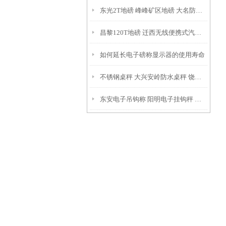
东光2T地磅 峰峰矿区地磅 大名防爆地磅
昌黎120T地磅 迁西无线便携式汽车磅 玉田便携式过磅秤
如何延长电子磅称显示器的使用寿命
不锈钢桌秤 大兴安岭防水桌秤 饶河带打印桌秤 用途
东安电子吊钩称 阳明电子挂钩秤 伊春吊秤 维修