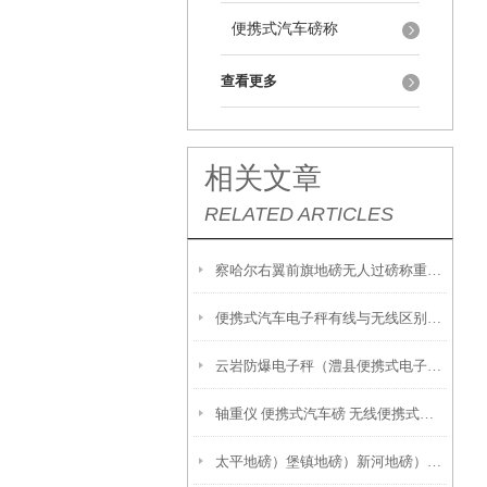
便携式汽车磅称
查看更多
相关文章
RELATED ARTICLES
察哈尔右翼前旗地磅无人过磅称重系统*察哈尔右翼后旗地磅*四子王旗防爆秤
便携式汽车电子秤有线与无线区别以及便携式汽车衡保养措施
云岩防爆电子秤（澧县便携式电子地磅）永兴轮椅称）宜章滚筒称
轴重仪 便携式汽车磅 无线便携式电子地磅功能特点
太平地磅）堡镇地磅）新河地磅）庙镇地磅）竖新地磅