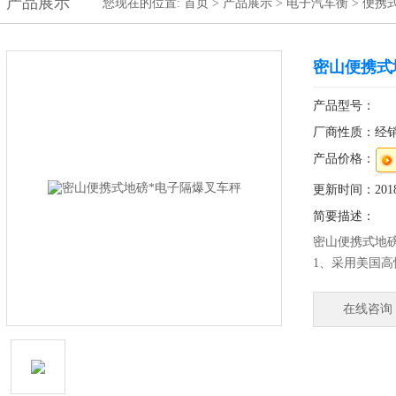
产品展示
您现在的位置:
首页
>
产品展示
>
电子汽车衡
>
便携
密山便携式
产品型号：
厂商性质：经
产品价格：
更新时间：2018-
简要描述：
密山便携式地
1、采用美国高
2、防水等级I
产品、肉食品
在线咨询
美观、卫生、
4、较好的防