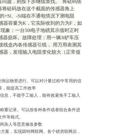
有问题，则按下步继续查找。 将砝码依
再将砝码放在这个截面的传感器角上
Si、-Si端在不通电情况下测电阻
感器容量为K，它实际收到的力为F，如
：故障现象：一台50t电子地磅其示值时正时
感器损坏。故障处理：用一辆3t铲车压
接线盒内各传感器引线， 用万用表测其
感器，发现输入电阻变化较大（正常值
拨倒运物资进行。可以对计量过程中常用的信
等，能提高工作效率
量信息，不能手工输入，能有效避免手工输入
的称重记录。可以按各种条件或者组合条件进
文件等格式。
绝闲杂人等恶意修改参数
解决方案，实现因特网联网。各个磅房联网后，