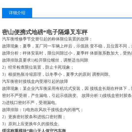
详细介绍
密山便携式地磅*电子隔爆叉车秤
汽车衡维修季节交替引起的称体限位装置的故障：
故障现象：夏季，某厂同一车辆上秤后，示值跳 变不稳，且位置不同，
故障分析：秤体安装时，限位间隙过小，夏季秤 体膨胀系数加大，受热
故障排除及要求1)松开限位螺丝，调整适当间隙
2）经常检查限位装置，防止卡死现象；
3）根据热胀冷缩原理，以冬季小，夏季大的原则 调整间隙。
汽车衡密封接线盒内受潮引起的故障
故障现象：某企业汽车衡采用有机坑式安装，因 接线盒长期在秤体下，
密封不严受潮，产生漏电，引起示值跳变。 故障分析:1)接线盒密封胶
2)进线口密封不严，受潮漏电。
故障排除：1)电热吹风吹干接线盒内的潮气；
2）更换密封胶条和进线口密封圈；
3）原则上应更换年久的接线盒。
绥滨称重模块*南山无人值守汽车衡