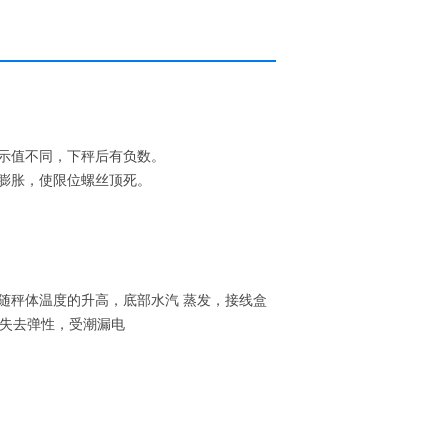
示值不同，下秤后有负数。
膨胀，使限位螺丝顶死。
随秤体温度的升高，底部水汽 蒸发，接线盒
条失去弹性，受潮漏电