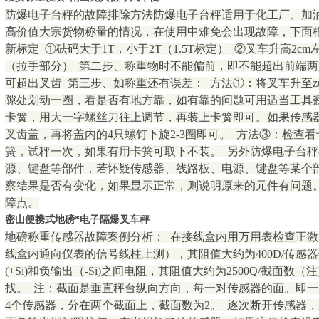
防爆电子台秤的故障排除方法防爆电子台秤适用于化工厂、加
高价值大宗货物称量的情况，在使用中难免会出现故障，下面根
新标定 ①砝码大于1T，小于2T（1.5T标定） ②叉车升高2
（拉手部分） 第二步、称重物时不能偏前，即不能超出前端
可超出叉齿 第三步、如称重还有误差： 方法①：将叉车升至z
隙处划动一圈，看是否有地方靠，如有靠的问题可用适当工具
卡簧，用大一字螺丝刀往上调节，再装上卡簧即可。如果传感
叉齿盖，再将盖内的4只螺钉下旋2-3圈即可。 方法③：检查
簧，试秤一次，如果有用卡簧可取下不装。 另外防爆电子台
源、键盘等部件，若怀疑传感器、线路板、电源、键盘等某个
察结果是否有变化，如果显示正常，则说明原来的元件有问题
障点。
密山便携式地磅*电子隔爆叉车秤
地磅称重传感器故障案例分析： 在接线盒内用万用表检查正激励(+
线盒内通向仪表的信号线柱上测），其阻值大约为400D/传感
(+Si)和负输出（-Si)之间电阻，其阻值大约为2500Q/截面
找。 注：截面是垂直秤台纵向方向，每一对传感器的面。即一
4个传感器，分在两个截面上，截面数为2。 逐次断开传感器，