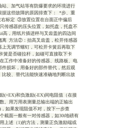
油站、加气站等有防爆要求的环境进行
据这些故障的原因排查下： *步、重
cm左右标定 ③放置位置在台面正中偏后
两只传感器的压头位置，如托盘，托盘不
ui高，用纸片插进秤与叉齿盖的四边间
翘离 方法②：抬高叉齿盖，松开传感器
器上无调节螺钉，可松开卡簧后再取下
看卡簧是否碰拉杆，如碰可直接取下卡
秤在工作中准备好的传感器、线路板、电
部件损坏，用备好的部件替代，然后观
。比较、替代法能快速准确地判断出故
EX)和负激励(-EX)间电阻值（在接
器数。用万用表测量总输出端的正输出
数（注)，如果发现阻值不对，按下一步查
个截面一般有一对传感器，如30t地磅有
用上述（1)的方法，测量正负激励端或