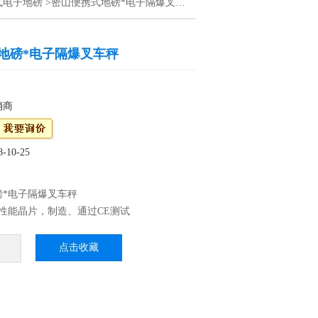
式电子地磅
>密山便携式地磅*电子隔爆叉车秤
地磅*电子隔爆叉车秤
销商
10-25
磅*电子隔爆叉车秤
性能晶片，制造、通过CE测试
P68：优良的防水、防潮、防尘性能，适用于水
、蔬菜等加工行业 3、外壳不锈刚材料制作，
点击收藏
高档
震效果，适合工厂生产线使用