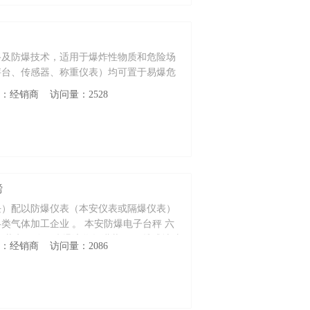
路及防爆技术，适用于爆炸性物质和危险场
秤台、传感器、称重仪表）均可置于易爆危
性质：经销商 访问量：2528
磅
块）配以防爆仪表（本安仪表或隔爆仪表）
类气体加工企业 。 本安防爆电子台秤 六
充装电子称$n防爆液化气灌装秤 便携式地磅
性质：经销商 访问量：2086