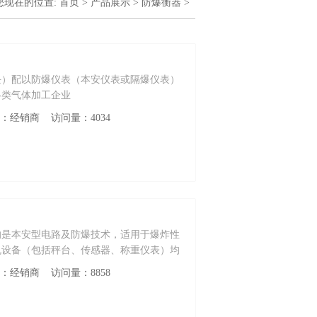
您现在的位置:
首页
>
产品展示
>
防爆衡器
>
块）配以防爆仪表（本安仪表或隔爆仪表）
各类气体加工企业
性质：经销商 访问量：4034
的是本安型电路及防爆技术，适用于爆炸性
机设备（包括秤台、传感器、称重仪表）均
性质：经销商 访问量：8858