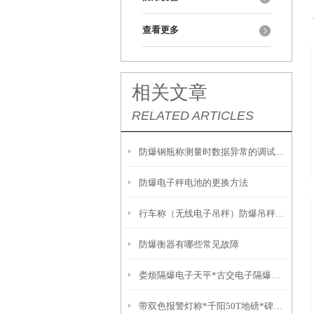
查看更多
相关文章
RELATED ARTICLES
防爆钢瓶称测量时数据异常的调试方法
防爆电子秤电池的更换方法
行车称（无线电子吊秤）防爆吊秤显示故障发解决方法
防爆衡器有哪些常见故障
娄烦隔爆电子天平*古交电子隔爆磅秤*太原电子防爆衡器*河北带打印轮椅秤
带双色报警灯称*千阳50T地磅*碑林不锈钢电子秤*芮城防爆衡器