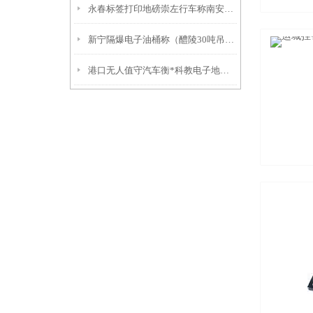
永春标签打印地磅崇左行车称南安连接电脑台秤罗城挂钩秤
新宁隔爆电子油桶称（醴陵30吨吊秤）大余行车秤）崇义防爆地磅
港口无人值守汽车衡*科教电子地磅*嘉兴电子汽车衡*南湖便携式地磅