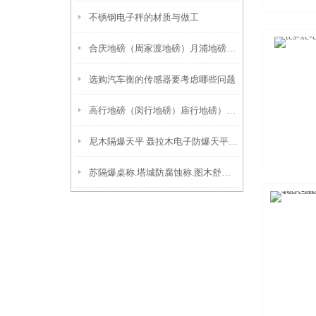
不锈钢电子秤的材质与做工
合庆地磅（周家渡地磅）月浦地磅）松江地磅产品特点
选购汽车衡的传感器要考虑哪些问题
高行地磅（闵行地磅）庙行地磅）广富林地磅技术参数
尼木隔爆天平 聂拉木电子防爆天平 玉树防爆电子天平
苏隔爆桌称.塔城防腐蚀称.图木舒克地磅秤.福海隔爆桌秤维修