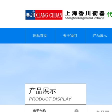
网站首页
关于我们
产品展示
产品展示
PRODUCT DISPLAY
电子台称