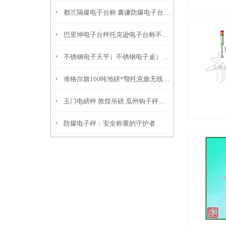
都兰隔爆电子台称 囊谦防爆电子台秤 果洛电子防爆台秤
巴里坤电子台秤托克逊电子台称不锈钢台秤功能特点
不锈钢电子天平）不锈钢电子桌）不锈钢电子台称秤维修
准格尔旗100吨地磅*鄂托克旗无线吊秤*东胜1吨地磅*杭锦旗钢瓶秤
玉门电磅秤.敦煌吊磅.瓜州钩子秤.金塔吊钩秤性能特点
防爆电子秤：安全称重的守护者