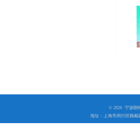
© 2026 宁
地址：上海市闵行区顾戴路