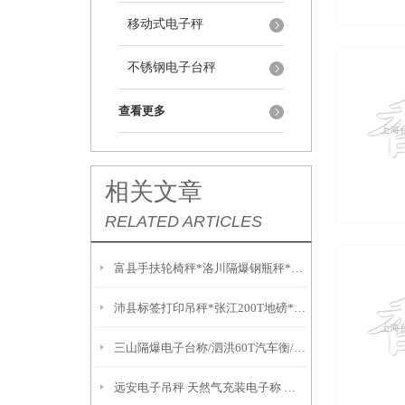
移动式电子秤
不锈钢电子台秤
查看更多
相关文章
RELATED ARTICLES
富县手扶轮椅秤*洛川隔爆钢瓶秤*蓝田2T地磅*黄龙防爆电子台称
沛县标签打印吊秤*张江200T地磅*吕巷防爆电子台称*朱泾50T吊秤
三山隔爆电子台称/泗洪60T汽车衡/赣榆吊称/如东吊秤
远安电子吊秤 天然气充装电子称 隔爆电子台称应用