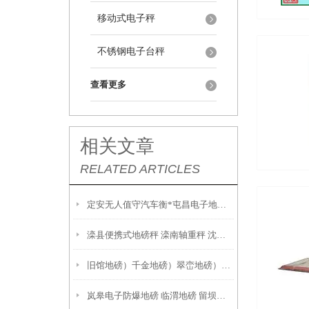
移动式电子秤
不锈钢电子台秤
查看更多
相关文章
RELATED ARTICLES
定安无人值守汽车衡*屯昌电子地磅*梨树无人值守地磅*防爆液化气灌装秤
滦县便携式地磅秤 滦南轴重秤 沈阳汽车地磅
旧馆地磅）千金地磅）翠峦地磅）乌伊岭地磅
岚皋电子防爆地磅 临渭地磅 留坝电子隔爆磅秤