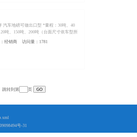
 汽车地磅可做出口型 *量程：30吨、40
、120吨、150吨、200吨（台面尺寸依车型所
B中厚板，面板厚度1 0 m m 12mm 14mm
性质：经销商 访问量：1781
配置） *中间剖分型结构，适合各种集装箱
页 跳转到第
页
p.xml
9098494号-31