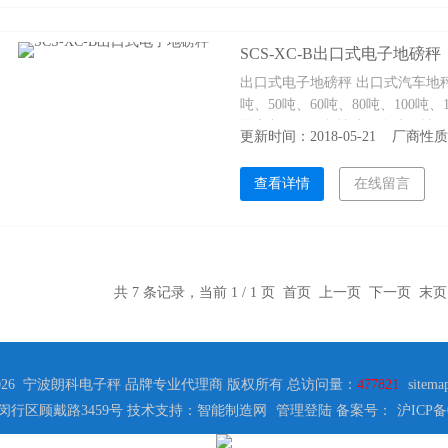
SCS-XC-B出口式电子地磅秤
出口式电子地磅秤 出口式汽车地秤
吨、50吨、60吨、80吨、100吨
需定制） *秤台材质：优质钢材Q235
更新时间：2018-05-21 厂商
16mm（根据吨位大小和客户需要
出口
查看详情
在线留言
共 7 条记录，当前 1 / 1 页 首页 上一页 下一页 末
2026 宁波朗科电子秤 品牌专业代理商 版权所有 总访问量：
477821
sitema
闵行区顾戴路3459号 技术支持：智能制造网
管理登陆
备案号：
沪ICP备0