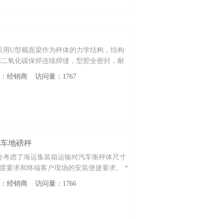
采用U型截面梁作为秤体的力学结构，结构
用二氧化碳保焊连续焊缝，型腔全密封，耐
性质：经销商 访问量：1767
型汽车地磅秤
充分考虑了海运集装箱运输对汽车衡秤体尺寸
刚度要求和终端客户现场的安装便捷要求。 *
装
性质：经销商 访问量：1766