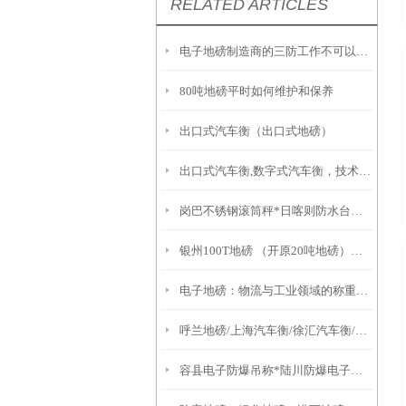
RELATED ARTICLES
电子地磅制造商的三防工作不可以缺少
80吨地磅平时如何维护和保养
出口式汽车衡（出口式地磅）
出口式汽车衡,数字式汽车衡，技术指标
岗巴不锈钢滚筒秤*日喀则防水台秤*拉萨不锈钢称*城关1吨吊秤
银州100T地磅 （开原20吨地磅）明山便携式汽车衡
电子地磅：物流与工业领域的称重“基石”
呼兰地磅/上海汽车衡/徐汇汽车衡/航头汽车衡维修
容县电子防爆吊称*陆川防爆电子磅称*马山200吨吊秤*上林2T地磅