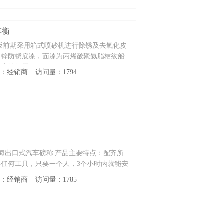
车衡
板前期采用箱式喷砂机进行除锈及去氧化皮
富锌防锈底漆，面漆为丙烯酸聚氨脂桔纹船
面腐蚀问题。
性质：经销商 访问量：1794
上海出口式汽车磅称 产品主要特点：配齐所
任何工具，只要一个人，3个小时内就能安
寸：3X6--3.4X25 其它特殊规格可定做， 可
性质：经销商 访问量：1785
，摄像头