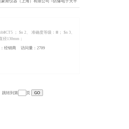
奥豪斯仪器（上海）有限公司
>防爆电子天平
ⅡCT5 ； $n 2、 准确度等级：Ⅲ； $n 3、
直径130mm；
性质：经销商 访问量：2709
页 跳转到第
页