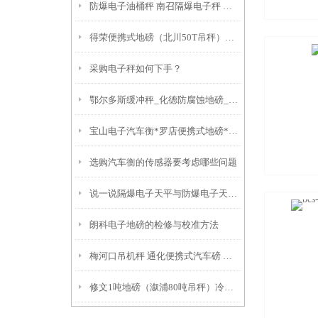
防爆电子油桶秤 南召隔爆电子秤 无人过磅称重系统常见需求描述：
得荣便携式地磅（北川50T吊秤）防爆电子桌称
采购电子秤如何下手？
鄂尔多斯缓冲秤_化德防腐蚀地磅_鄂伦春自治旗带打印秤产品特点
宝山电子汽车衡*罗店便携式地磅*东平电子地磅*徐行防爆秤
选购汽车衡的传感器要考虑哪些问题
说一说隔爆电子天平与防爆电子天平的区别
朗科电子地磅的检修与校准方法
梅河口吊机秤 通化便携式汽车磅 牡丹电子防爆吊称
修文1吨地磅（溆浦80吨吊秤）冷水江1T吊秤（郴州轨道衡器