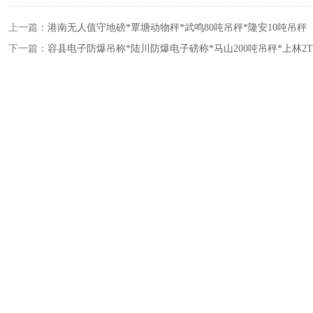
上一篇：
港南无人值守地磅*覃塘动物秤*武鸣80吨吊秤*隆安10吨吊秤
下一篇：
容县电子防爆吊称*陆川防爆电子磅称*马山200吨吊秤*上林2