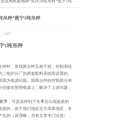
业道闸称重地磅*良庆50吨吊秤*邕宁1吨吊秤
吨吊秤*邕宁1吨吊秤
1401
宁1吨吊秤
斗秤时，发现两台秤互相干扰，控制系统
为二电炉分厂的两套配料系统而设置的。
原因为电源问题。因两台秤的控制部分和
分仍接在照明电源上，解决了上述问题，
在夏季，可是该秤到了冬季后出现超差的
连接的，由于我们地处北方高寒地区，冬
产生的（原理略，另有文章专门论述），