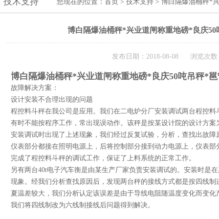
技术支持
您现在的位置：
首页
>
技术支持
> 博白隔爆油桶秤*兴
博白隔爆油桶秤*兴业道闸称重地磅*良庆50
发布日期：2018-08-08 浏览次数：
博白隔爆油桶秤*兴业道闸称重地磅*良庆50吨吊秤*邕
故障解决方案：
设计安装不合理出现的问题
程控料斗秤在我公司是应用。我们在二电炉分厂安装调试两台程控料
有时不能按程序工作，常出现误动作。该秤是按某设计院的设计方案
安装调试时出现了上述现象，我们经过反复试验，分析，查找出故障
仪表部分都接在照明电源上，后将控制部分接到动力电源上，仪表部
完成了程控料斗秤的调试工作，保证了上料系统的正常工作。
另有两台40t电子汽车衡是由某生产厂家负责安装调试的。安装时是
现象。经我们分析查找原因后，发现两台秤的接线方式都是按四线制
夏温差较大，我们分析认定该误差是由于导线电阻随温度变化而变化
我们将四线制改为六线制接线后问题得到解决。