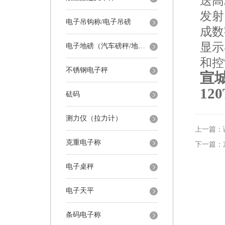
送高
发射
电子吊钩称/电子吊磅
成数
显示
电子地磅（汽车磅秤/地磅）
和控
不锈钢电子秤
宣
12
砝码
测力仪（拉力计）
上一篇：
克重电子称
下一篇：
电子桌秤
电子天平
条码电子称