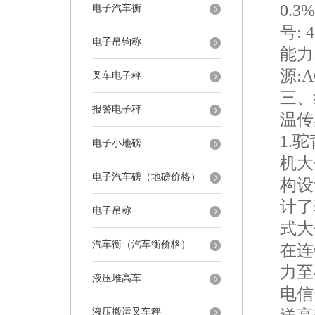
0.
电子汽车衡
号:
电子吊钩称
能力
源:A
叉车电子秤
三、
报警电子秤
温传
1.
电子小地磅
机大
电子汽车磅（地磅价格）
构设
计了
电子吊称
式大
汽车衡（汽车衡价格）
在连
力至
液压堆高车
电信
液压搬运叉车秤