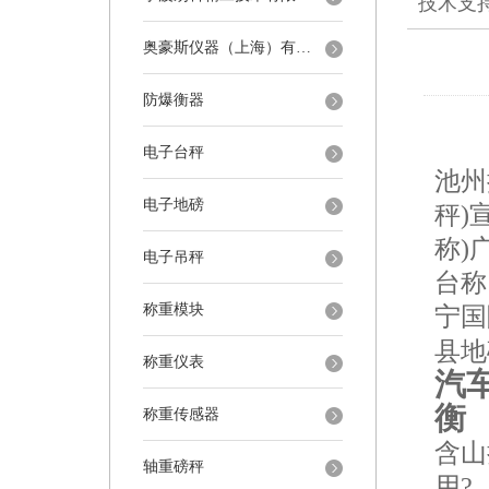
技术支
奥豪斯仪器（上海）有限公司
防爆衡器
电子台秤
池州
电子地磅
秤)
称)
电子吊秤
台称
称重模块
宁国
县地
称重仪表
汽车
衡
称重传感器
含山
轴重磅秤
用?