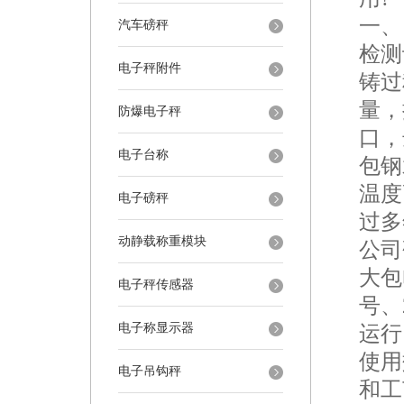
一、
汽车磅秤
检测
电子秤附件
铸过
量，
防爆电子秤
口，
电子台称
包钢
温度
电子磅秤
过多
动静载称重模块
公司
大包
电子秤传感器
号、
电子称显示器
运行
使用
电子吊钩秤
和工