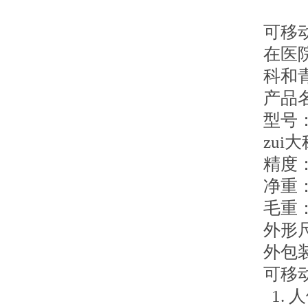
可移
在医
科和
产品
型号：
zui大
精度：
净重：
毛重：
外形尺
外包装
可移
1.