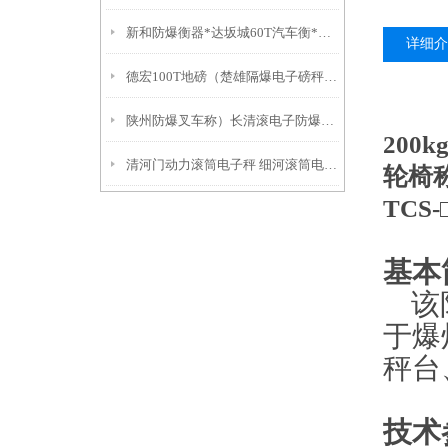
新和防爆衡器*达坂城60T汽车衡*拜城无线吊秤
详细介
德宏100T地磅（楚雄隔爆电子磅秤）盐津防爆衡器）大理便携式轨道秤
陕州防爆叉车称）长清滚电子防爆衡器）天桥便携式汽车衡技术参数：
200
清河门动力滚筒电子秤 细河滚筒电子称 太平电子防爆衡器
轮椅
TCS
基本
该防
于爆
秤台
技术