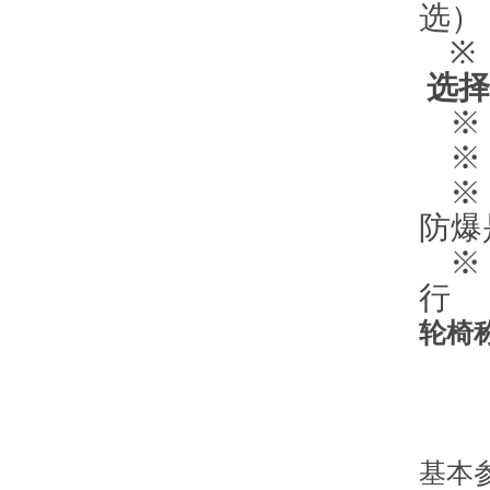
选）
※ 
选择
※ 
※ 
※ 
防爆
※ 
行
轮椅
基本