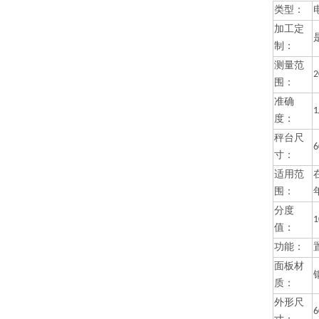
类型：
加工定
制：
测量范
围：
准确
1
度：
秤台尺
寸：
适用范
围：
分度
1
值：
功能：
面板材
质：
外形尺
6