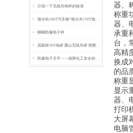
器、
介绍一下无线吊钩秤的校准
称重
德令哈100T汽车衡*格尔木150T地磅*标签打印电子秤
器、
承重
聊聊防爆电子秤
台，
屈家岭50T地磅 通山无线吊磅 便携式电子汽车衡优点
高精
防爆电子天平——保障化工安全的精密称重解决方案
换成
的品
称重
显示
器、
打印
大屏
电脑