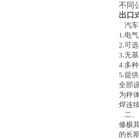
不同
出口式
汽车
1.
电气
2.
可选
3.
无基
4.
多种
5.
提供
全部
为秤
焊连
二、
修极
的长