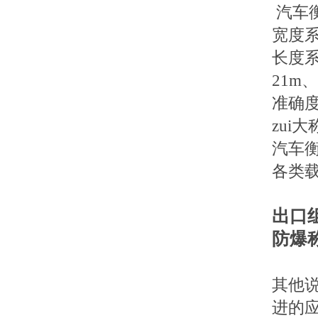
汽车
宽度
长度
21m
、
准确
zui
汽车
各类
出口
防爆
其他
进的