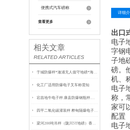
便携式汽车磅称
详细介
查看更多
出口式
电子
相关文章
字钢
RELATED ARTICLES
子地
磅。
于城防爆秤*澉浦无人值守地磅*海宁电子地磅*硖石电子汽车衡
机、
化工厂适用防爆电子叉车称需知
电子地
称，常
宕昌地牛电子秤.康县防爆钢瓶秤.文县防爆油桶秤特性
家可以
四平二氧化碳灌装秤 桦甸隔爆电子磅称 河东隔爆电子桌秤
配置
梁河200吨吊秤（陇川5T地磅）香格里拉60T汽车衡）马龙防爆吊称
电子