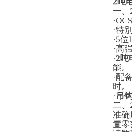
2吨
一、
·OC
·特
·5
·高
·
2吨
能。
·配
时。
·
吊
二、
准
置零