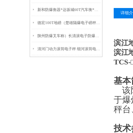
新和防爆衡器*达坂城60T汽车衡*拜城无线吊秤
详细介
德宏100T地磅（楚雄隔爆电子磅秤）盐津防爆衡器）大理便携式轨道秤
陕州防爆叉车称）长清滚电子防爆衡器）天桥便携式汽车衡技术参数：
滨江
清河门动力滚筒电子秤 细河滚筒电子称 太平电子防爆衡器
滨江
TCS
基本
该防
于爆
秤台
技术