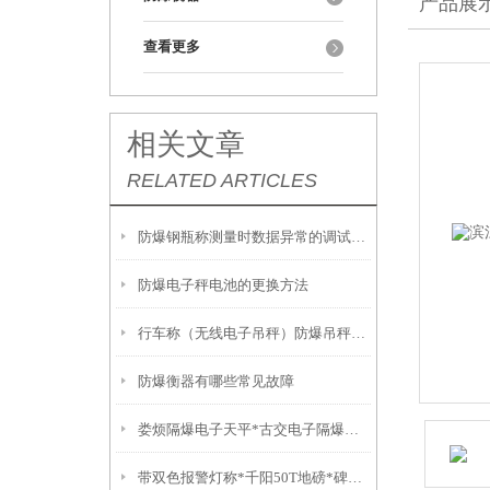
产品展
查看更多
相关文章
RELATED ARTICLES
防爆钢瓶称测量时数据异常的调试方法
防爆电子秤电池的更换方法
行车称（无线电子吊秤）防爆吊秤显示故障发解决方法
防爆衡器有哪些常见故障
娄烦隔爆电子天平*古交电子隔爆磅秤*太原电子防爆衡器*河北带打印轮椅秤
带双色报警灯称*千阳50T地磅*碑林不锈钢电子秤*芮城防爆衡器