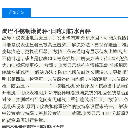
详细介绍
岗巴不锈钢滚筒秤*日喀则防水台秤
故障：仪表通电后无显示并发出蜂鸣声 分析原因：可能为保险丝
可能是仪表变压器已被高压击穿。 解决办法：更换保险丝，检查
烧坏痕迹，更换变压器。 故障：仪表通电有显示但发出蜂鸣声 
不稳引起，或者是仪表CPU程序损坏。 解决办法：待220V
为CPU损坏需更换。 故障：仪表显示结构有漂移现象 分析原
绝缘性能减弱。 解决办法：防止地磅传感器长期浸水，更换相
明书第四章，检查每一只传感器的内码值，可确定哪一只传感器
检，随后显示“…………”，接着死机 分析原因：接线盒中的绿
开电源，用仪表检测所有传感器电缆线与总线的相应色线是否
对绿，并测试相互之间有无碰线，重新连线后即可。 故障5：
现乱码 分析原因：仪表和称重软件的波特率设置未统一。 解
中设置的波特率，将其设置统一。 故障:仪表显示FFFF 分析
的货物后再进行称量。
岗巴不锈钢滚筒秤*日喀则防水台秤