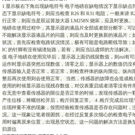
1 显示板右下角出现缺电符号 电子地磅在缺电情况下显示缺
态下显示缺电符号，则应当检查 R26 和 R31 电阻，一般来讲 R2
行正常，则应当是双运算放大器 LM258N 烧坏，应及时更换。 
地磅在使用过程中，其显示器的液晶片全部或者部分断字，可
不能解决显示器液晶片的问题，则应当及时更换新的液晶片；
状况，首先应检查电路状况情况，极有可能是电路断线导致；
IC 的针脚有没有锡渣短路，若有，则应当以虚焊的方法解决。
值 电子地磅在使用完毕后，显示器上面仍残留数值，则zui有
运作时显示器突然出现数值，清零之后，显示器上的数值仍没
传感器输入是否正常，若正常，则检查秤体的纵向限位。纵向
整后再次使用则会使用正常。 当然，传感器的故障也会造成检
使用的时候显示器出现残存数值，对仪表重启或者清零没有作
在无意中查看传感器的限位是否正常的时候，发现传感器的一
产生位移，将螺丝松开后，检斤回复正常。 4 .检斤完成后出
出现秤量不准的现象，按照经验检查传感器是否存在问题时，
况。这一现象让笔者很困扰，在经过反复多次细心的检查电子
用时偏离原来位置，出现悬空状态。这一问题的解决方法是换
归原位