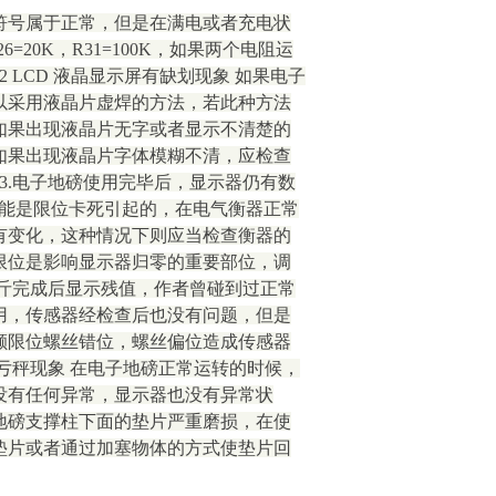
点符号属于正常，但是在满电或者充电状
6=20K，R31=100K，如果两个电阻运
2 LCD 液晶显示屏有缺划现象 如果电子
以采用液晶片虚焊的方法，若此种方法
如果出现液晶片无字或者显示不清楚的
如果出现液晶片字体模糊不清，应检查
 3.电子地磅使用完毕后，显示器仍有数
可能是限位卡死引起的，在电气衡器正常
有变化，这种情况下则应当检查衡器的
限位是影响显示器归零的重要部位，调
斤完成后显示残值，作者曾碰到过正常
用，传感器经检查后也没有问题，但是
颗限位螺丝错位，螺丝偏位造成传感器
现亏秤现象 在电子地磅正常运转的时候，
没有任何异常，显示器也没有异常状
地磅支撑柱下面的垫片严重磨损，在使
垫片或者通过加塞物体的方式使垫片回