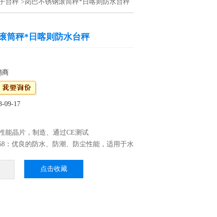
子台秤
>岗巴不锈钢滚筒秤*日喀则防水台秤
滚筒秤*日喀则防水台秤
销商
09-17
性能晶片，制造、通过CE测试
P68：优良的防水、防潮、防尘性能，适用于水
、蔬菜等加工行业 3、外壳不锈刚材料制作，
高档
点击收藏
震效果，适合工厂生产线使用 岗巴不锈钢滚筒
台秤