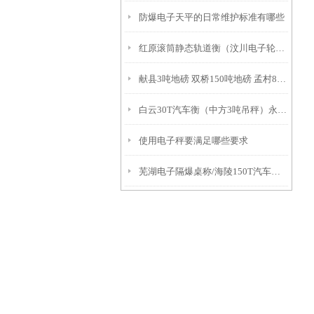
防爆电子天平的日常维护标准有哪些
红原滚筒静态轨道衡（汶川电子轮椅秤）大安20吨汽车衡
献县3吨地磅 双桥150吨地磅 孟村8吨地磅
白云30T汽车衡（中方3吨吊秤）永顺100吨地磅）资阳钢瓶秤
使用电子秤要满足哪些要求
芜湖电子隔爆桌称/海陵150T汽车衡/淮安吊钩秤/新北汽车磅秤