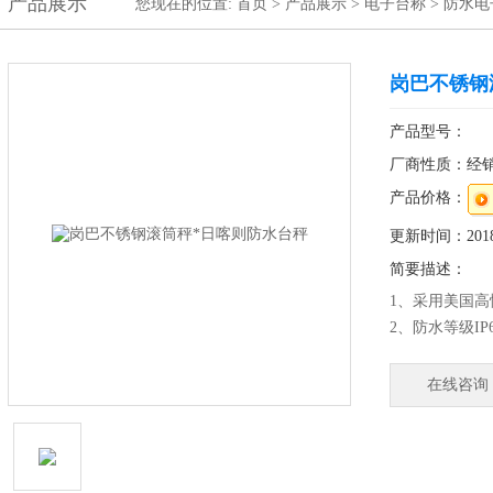
产品展示
您现在的位置:
首页
>
产品展示
>
电子台称
>
防水电
岗巴不锈钢
产品型号：
厂商性质：经
产品价格：
更新时间：2018-
简要描述：
1、采用美国高
2、防水等级I
产品、肉食品
美观、卫生、
在线咨询
4、较好的防
秤*日喀则防水