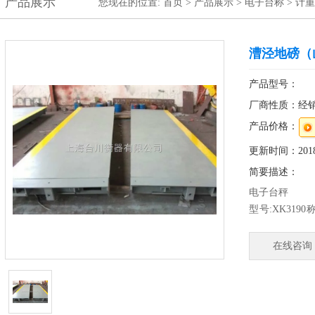
产品展示
您现在的位置:
首页
>
产品展示
>
电子台称
>
计重
漕泾地磅（
产品型号：
厂商性质：经
产品价格：
更新时间：2018-
简要描述：
电子台秤
型号:XK3190称
之一（1/300
（山阳地磅） 
在线咨询