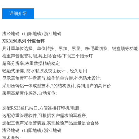
详细介绍
漕泾地磅（山阳地磅) 浙江地磅
XK3190系列 计重台秤
具计重单位选择、单位转换、累加、累显、净/毛重切换、键盘锁等功能
检重声音报警功能,具上限/合格/下限三个指示灯
超高分辨率,称重数据精确稳定
轻融式按键, 防水黏胶及突面设计，经久耐用
显示器角度可任意调节,操作简单方便,外壳防水设计;
采用压铸铝一体成型技术,*的结构设计,得到用户的高评价
采用高精度传感器,自动复位;
选配RS23通讯端口,方便连接打印机/电脑;
选配称重管理软件,可根据客户需求编写程序;
选配三色声光报警装置,实现检验产品重量是否合格
漕泾地磅（山阳地磅) 浙江地磅
技术参数: