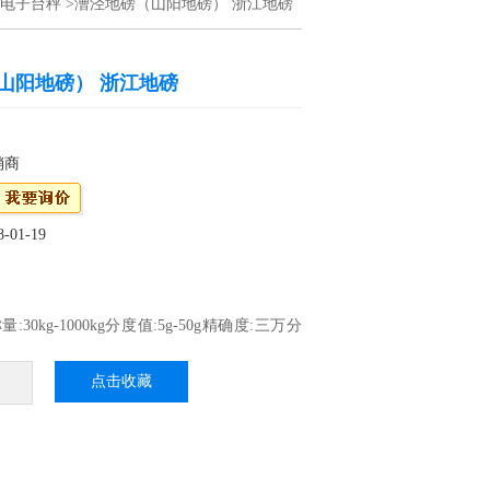
电子台秤
>漕泾地磅（山阳地磅） 浙江地磅
山阳地磅） 浙江地磅
销商
01-19
量:30kg-1000kg分度值:5g-50g精确度:三万分
00） 可选配不锈钢面板跟碳钢面板.. 漕泾地磅
浙江地磅
点击收藏