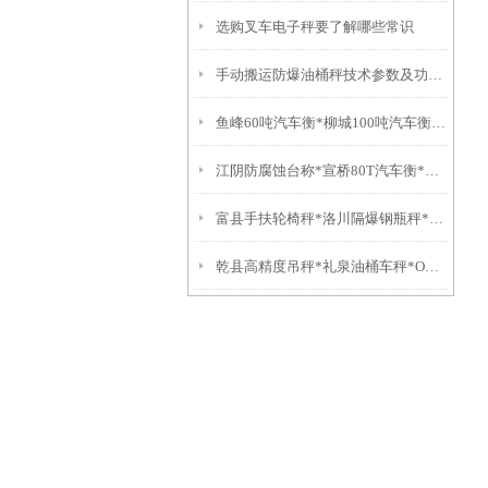
选购叉车电子秤要了解哪些常识
手动搬运防爆油桶秤技术参数及功能特点
鱼峰60吨汽车衡*柳城100吨汽车衡8平远防爆磅秤*蕉岭汽车磅称
江阴防腐蚀台称*宣桥80T汽车衡*泗泾油桶车秤*杨行称重模块
富县手扶轮椅秤*洛川隔爆钢瓶秤*蓝田2T地磅*黄龙防爆电子台称
乾县高精度吊秤*礼泉油桶车秤*OMS智能电子称