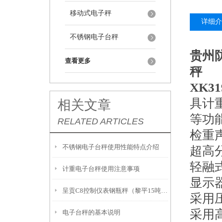
移动式电子秤
详细介
不锈钢电子台秤
贵州
查看更多
秤
XK3
具计
相关文章
等功
RELATED ARTICLES
检重
不锈钢电子台秤使用性能特点介绍
超高
轻融
计重电子台秤使用注意事项
显示
呈贡C8控制仪表钢瓶秤（黎平15吨吊秤）安顺隔爆台称
采用
采用
电子台秤的基本说明