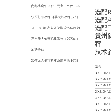
商都防腐蚀台秤（元宝山吊秤）乌前旗隔爆电子天平多少钱
选配R
镇原打印吊秤.环县无线吊秤.庆阳防爆吊秤.崆峒电子吊秤产品特点
选配
选配
盐山20T地磅 兴隆便携式汽车磅 河间100T汽车衡
贵州
石台无人值守称重系统（郊区80T吊秤（太和30吨吊秤（颍州1T地磅
秤
地磅维修
技术参
宏伟无人值守称重系统 朝阳10T地磅（开原20吨地磅）明山便携式汽车衡
型号
XK3190-A1
XK3190-A1
XK3190-A1
XK3190-A1
XK3190-A1
XK3190-A1
XK3190-A1