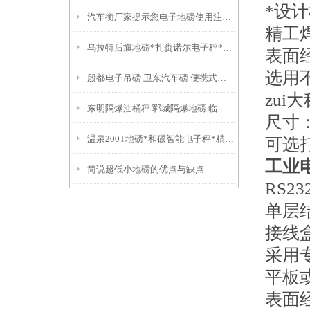
*设
汽车衡厂家提示您电子地磅使用注意事项
精工
乌拉特后旗地磅*扎赉诺尔电子秤*隔爆电子叉车称
表面
选用
殷都电子吊磅 卫东汽车磅 便携式过磅秤技术参数：
zui
东明隔爆油桶秤 郓城隔爆地磅 临清防爆钢瓶秤
尺寸：
温泉200T地磅*和硕智能电子秤*精河50T地磅
可选
工业
简说超低小地磅的优点与缺点
RS2
单层
接线
采用
平板
表面