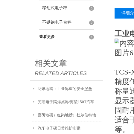
移动式电子秤
详细介
不锈钢电子台秤
工业
查看更多
相关文章
TCS
RELATED ARTICLES
精度
防爆地磅：工业称重的安全堡垒
称量
显示
芜湖电子隔爆桌称/海陵150T汽车衡/淮安吊钩秤/新北汽车磅秤
固耐
嘉荫地磅）红岗地磅）杜尔伯特地磅）五营地磅
适合
等。
汽车电子磅日常维护步骤