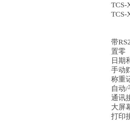
TCS-
TCS-
带R
置零
日期
手动
称重
自动
通讯接
大屏
打印