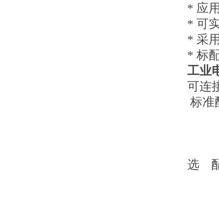
* 
* 
* 
* 
工业
可连
标准
2、
3、
4、
选 配
2、
3、
4