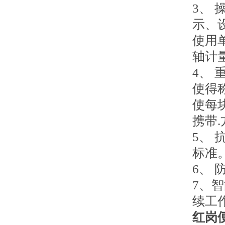
3、
示、
使用
轴计
4、
使得称
使每
携带
5、
标准
6、
7、
续工
红岗