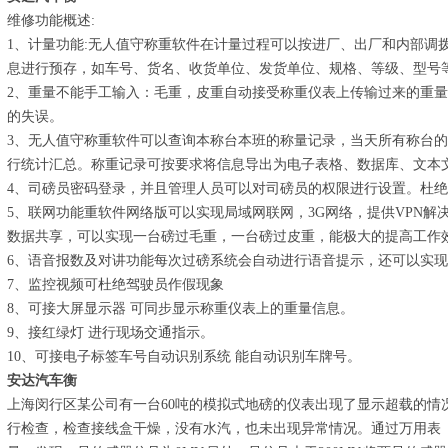
维修功能概述:
1、计量功能:无人值守称重软件在计量过程可以按进厂、出厂和内部调
息进行预存，如车号、货名、收货单位、发货单位、规格、等级、型号
2、重量不能手工输入：毛重，皮重自动接受称重仪表上传输过来的重
的失误。
3、无人值守称重软件可以查询本称台本班的称量记录，当天所有称台
行统计汇总。称重记录可按要求将信息导出为电子表格、数据库、文本
4、司磅员密码登录，并且管理人员可以对司磅员的权限进行设置。杜
5、联网功能重软件网络版可以实现局域网联网，3G网络，提供VPN
数据共享，可以实现一台磅过毛重，一台磅过皮重，能极大的提高工作
6、语音报数及对讲功能每次过磅系统会自动进行语音提示，还可以实
7、监控视频可杜绝驾驶员作假现象
8、可接大屏显示器 可同步显示称重仪表上的重量信息。
9、接红绿灯 进行现场交通指示。
10、可接电子标签车号自动识别系统 能自动识别车牌号。
安达汽车衡
上海闵行区某公司有一台60吨的模拟式地磅的仪表出现了显示超载的情
行检查，检查接线盒干燥，没有水汽，也未出现异常情况。通过万用表（0