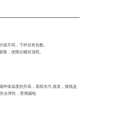
示值不同，下秤后有负数。
膨胀，使限位螺丝顶死。
随秤体温度的升高，底部水汽 蒸发，接线盒
条失去弹性，受潮漏电