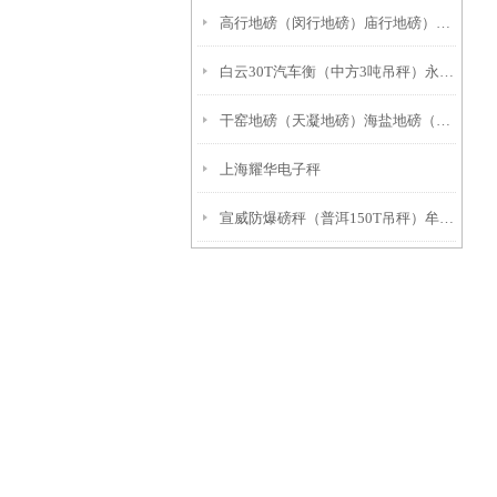
高行地磅（闵行地磅）庙行地磅）广富林地磅技术参数
白云30T汽车衡（中方3吨吊秤）永顺100吨地磅）资阳钢瓶秤
干窑地磅（天凝地磅）海盐地磅（武原地磅
上海耀华电子秤
宣威防爆磅秤（普洱150T吊秤）牟定隔爆叉车称）云县10T地磅