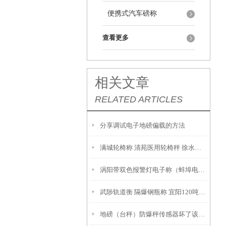
便携式汽车磅称
查看更多
相关文章
RELATED ARTICLES
分享调试电子地磅偏载的方法
满城轮椅称 清苑医用轮椅秤 徐水超低台面轮椅地磅秤
涡阳带双色报警灯电子称（蚌埠电子地磅（霍山电子钢瓶秤（烈山隔爆磅称
武陟轨道衡 隔爆钢瓶称 宜阳120吨汽车衡功能特点：
地磅（台秤）防爆秤传感器坏了该如何判断？