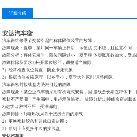
详细介绍
安达汽车衡
汽车衡维修季节交替引起的称体限位装置的故障：
故障现象：夏季，某厂同一车辆上秤后，示值跳 变不稳，且位置不同，
故障分析：秤体安装时，限位间隙过小，夏季秤 体膨胀系数加大，受热
故障排除及要求1)松开限位螺丝，调整适当间隙
2）经常检查限位装置，防止卡死现象；
3）根据热胀冷缩原理，以冬季小，夏季大的原则 调整间隙。
汽车衡密封接线盒内受潮引起的故障
故障现象：某企业汽车衡采用有机坑式安装，因 接线盒长期在秤体下，
密封不严受潮，产生漏电，引起示值跳变。 故障分析:1)接线盒密封胶
2)进线口密封不严，受潮漏电。
故障排除：1)电热吹风吹干接线盒内的潮气；
2）更换密封胶条和进线口密封圈；
3）原则上应更换年久的接线盒。
安达汽车衡