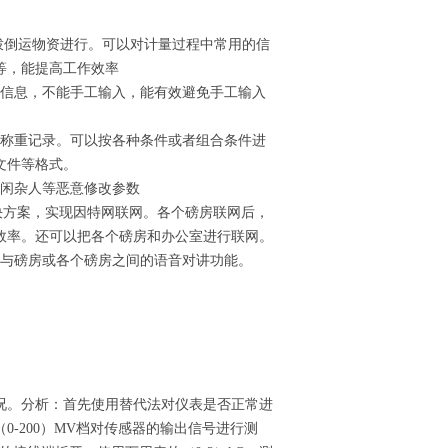
拨倒运物资进行。可以对计量过程中常用的信
等，能提高工作效率
量信息，不能手工输入，能有效避免手工输入
的称重记录。可以按各种条件或者组合条件进
文件等格式。
绝闲杂人等恶意修改参数
解决方案，实现因特网联网。各个磅房联网后，
效率。还可以把各个磅房和办公室进行联网。
现与磅房或各个磅房之间的语音对讲功能。
况。分析：首先使用替代法对仪表是否正常进
-200）MV档对传感器的输出信号进行测