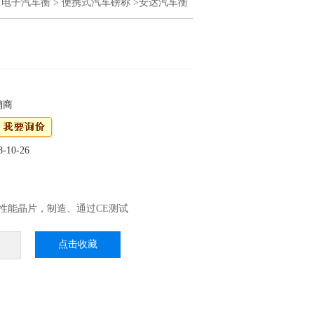
>
电子汽车衡
>
便携式汽车磅称
>安达汽车衡
销商
10-26
性能晶片，制造、通过CE测试
P68：优良的防水、防潮、防尘性能，适用于水
、蔬菜等加工行业 3、外壳不锈刚材料制作，
点击收藏
高档
震效果，适合工厂生产线使用