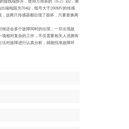
器的接线端拆开，使用万用表的（0-2）kΩ，测
端电阻为704Ω，线号大于200MV的传感
发现，这两只传感器都出现了损坏，只要更换两
时候还会多个故障同时的出现，一旦出现故
一项相对复杂的工作，不仅需要相关人员拥有
方法对故障进行认真分析，就能找准故障环