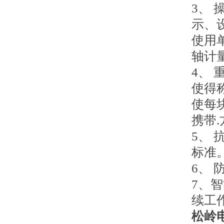
3、
示、
使用
轴计
4、
使得称
使每
携带
5、
标准
6、
7、
续工
松岭