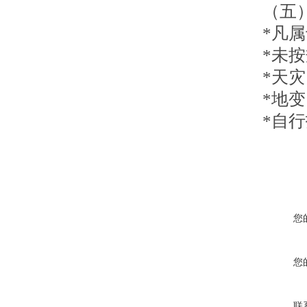
（五
*凡
*未
*天
*地
*自
您
您
联