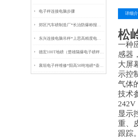
电子秤连接电脑步骤
详细介
郊区汽车磅制造厂*长治防爆称报价*襄垣电子秤维修*屯留汽车磅修理
松
东兴连接电脑吊秤*上思高精度电子称*万秀防水称*城区电子称
一种
德宏100T地磅（楚雄隔爆电子磅秤）盐津防爆衡器）大理便携式轨道秤
感器
大屏
襄垣电子秤维修*阳高50吨地磅*壶关汽车衡制造厂*沁源吊钩称维修
示控
气体
技术
242
显示控
重、
跟踪