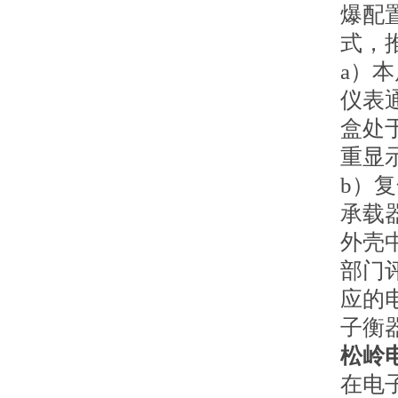
爆配
式，推
a）
仪表
盒处
重显
b）
承载
外壳
部门
应的
子衡
松岭
在电