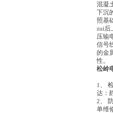
混凝
下沉
照基
zu
压输
信号
的金
性。
松岭
1、
达：静
2、
单维