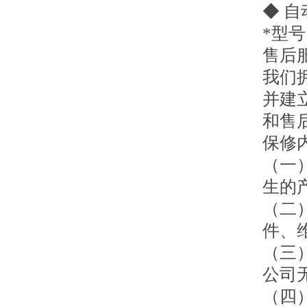
◆ 
*型号:O
售后
我们
并建
和售
保修
（一
生的
（二
件、
（三
公司
（四