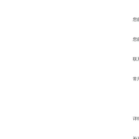
您
您
联
常
详
补