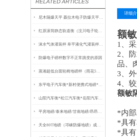
RELATED ARTICLES
详细介
尼木隔爆天平 聂拉木电子防爆天平 玉树防爆电子天平
红原滚筒静态轨道衡（汶川电子轮椅秤）大安20吨汽车衡
额敏
1、
涞水气体灌装秤 阜平液化气灌装秤 定兴液化气自动灌装秤
2、
防爆电子磅秤数字不正常跳变的原因
品、
蒸湘超低台面轮椅地磅秤（雨花5吨地磅）天元80T汽车衡）祁东电子钢瓶秤
3、
4、
东平电子汽车衡*新村便携式地磅*枫桥地磅*横沙地磅*观前汽车衡
额敏
山阳汽车衡*松江汽车衡*岳阳汽车衡*永丰汽车衡*新村汽车衡
*内部
平房地磅/泰来地磅/甘南地磅/昂昂溪地磅维修
*具
天全80T地磅（邛崃防爆地磅）成华60吨吊秤）自贡20T地磅
*具