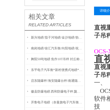
详细介
相关文章
RELATED ARTICLES
直视
子吊
新兴地磅/茄子河地磅/金沙地磅/勃利地磅/南山地磅
南岗地磅/徐汇汽车衡/向阳地磅/祝桥汽车衡/前进地磅维修
OCS-
直
舞阳50吨地磅 焦作10T吊秤 封丘称重模块
直视
东平电子汽车衡*新村便携式地磅*枫桥地磅*横沙地磅*观前汽车衡
子吊
启东隔爆秤/海安隔爆台秤/南通隔爆桌秤/姑苏隔爆天平
一、
OC
徽县防爆地磅.西和防爆电子秤.陇西防爆二氧化碳灌装秤功能特点
软件
开鲁电子地磅（奈曼旗电子汽车衡）通辽电子秤标准配置
技