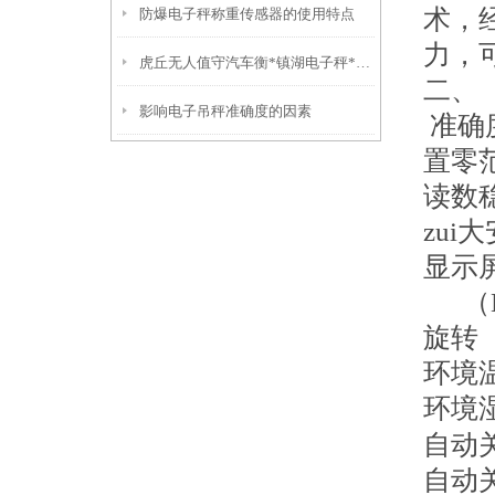
术，
防爆电子秤称重传感器的使用特点
力，
虎丘无人值守汽车衡*镇湖电子秤*四团便携式地磅*双塔电子汽车衡
二、
影响电子吊秤准确度的因素
准确
置零
读数
zui
显示
（B
旋转
环境
环境
自
自动