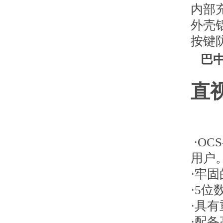
内部
外壳
按键
巴
直
三
·OC
用户
·牢
·5
·具
·配备