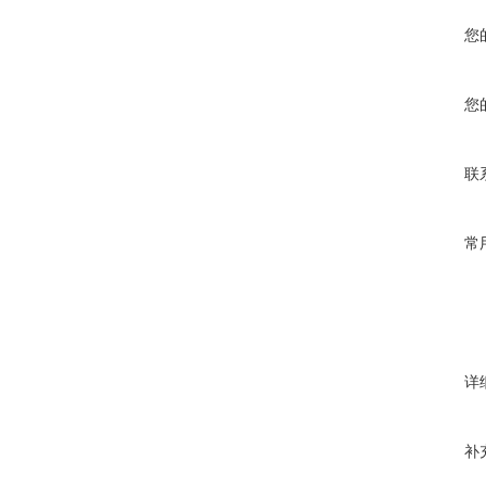
您
您
联
常
详
补