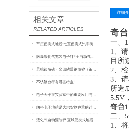
详细介
相关文章
RELATED ARTICLES
奇台
一、
莘庄便携式地磅 七宝便携式汽车衡 吴泾防爆秤 华漕无人值守地磅
1、
防爆液化气充装电子秤*全自动气体灌装秤*液化气灌装秤
目所
2、检
景德镇吊磅）隆回防爆钢瓶称（茶陵3T地磅）吉州防爆磅称
3、
不锈钢台秤有哪些特点?
所造
电子天平在实验室中的重要应用与优势
5.
奇台
朗科电子地磅是大宗货物称重的计量设备
二、
液化气自动灌装秤 宜城便携式地磅 洪湖120T吊秤的操作维修
1、