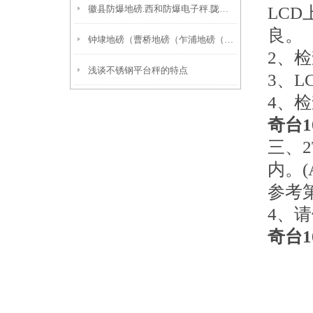
徽县防爆地磅.西和防爆电子秤.陇西防爆二氧化碳灌装秤功能特点
LC
良。
钟埭地磅（曹桥地磅（乍浦地磅（新埭地磅
2、
浅谈不锈钢平台秤的特点
3、
4、
奇台
三、
内。(
参考
4、
奇台