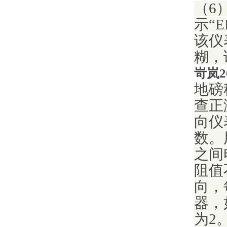
（6
示“
该仪
糊，
岢岚2
地磅
查正
向仪
数。
之间
阻值
向，
器，
为2