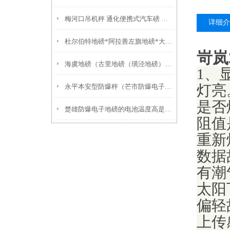
梅河口吊机秤 通化便携式汽车磅 牡丹电子防爆吊称
详细介
杜尔伯特地磅*阿拉善左旗地磅*大庆无人值守地磅*前进电子地磅
岢岚
海虞地磅（古里地磅（璜泾地磅）嘉北地磅
1、
永平本安型防爆秤（芒市防爆电子磅）临沧30吨地磅）水富吊秤
灯亮
是否
楚雄防爆电子地磅的电池温度高是否会爆炸？
阻值
重新
数据
有潮
太阳
偏轻
上传