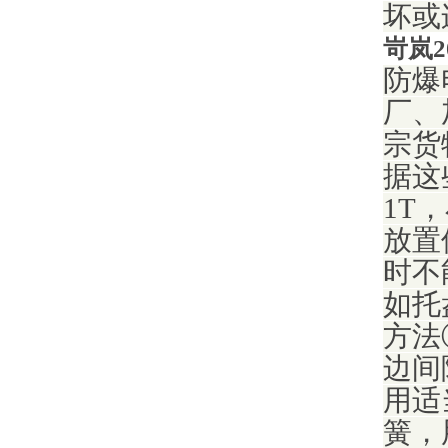
坏或
岢岚2
防爆
厂、
宗货
据这
1T
放置
时不
如托
方法
边间
用适
簧，