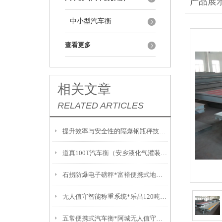
产品展
中小型汽车衡
查看更多
相关文章
RELATED ARTICLES
提升效率与安全性的隔爆钢瓶秤技术解析
道真100T汽车衡（安乡液化气灌装秤）通道150T吊秤）汝城吊称
石拐防爆电子磅秤*富裕便携式地磅*固阳不锈钢油桶秤*乌达无人值守地磅
无人值守智能称重系统*乐昌120吨汽车衡*南雄防爆叉车秤*陵水无线吊磅
五常便携式汽车衡*阿城无人值守地磅*方正称重模块*宾县便携式汽车衡