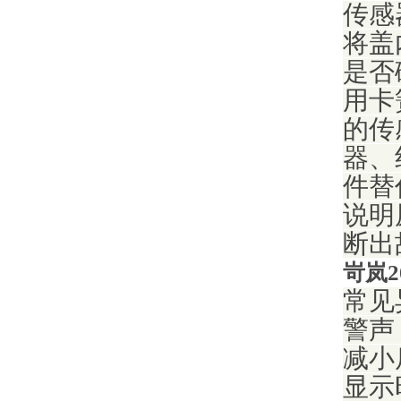
传感
将盖
是否
用卡
的传
器、
件替
说明
断出
岢岚2
常见
警声
减小
显示