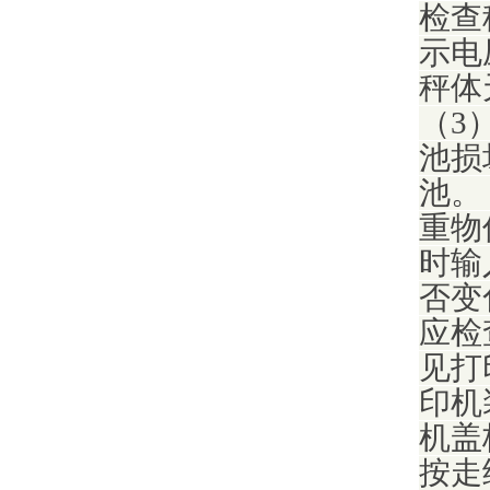
检查
示电
秤体
（3
池损
池。
重物
时输
否变
应检
见打
印机
机盖
按走