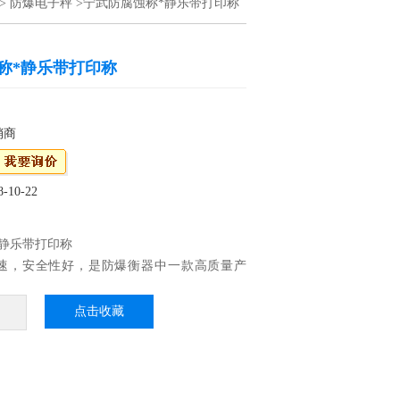
 >
防爆电子秤
>宁武防腐蚀称*静乐带打印称
称*静乐带打印称
销商
10-22
*静乐带打印称
速，安全性好，是防爆衡器中一款高质量产
户的理想选择！
公斤。
点击收藏