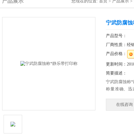
产品展示
您现在的位置:
首页
>
产品展示
>
宁武防腐蚀
产品型号：
厂商性质：经
产品价格：
更新时间：2018-
简要描述：
宁武防腐蚀称
称量准确、迅
品，是广大客
量程：1.5-30
在线咨询