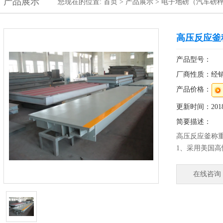
产品展示
您现在的位置:
首页
>
产品展示
>
电子地磅（汽车磅秤
高压反应釜
产品型号：
厂商性质：经
产品价格：
更新时间：2018-
简要描述：
高压反应釜称
1、采用美国高
2、防水等级I
产品、肉食品
在线咨询
美观、卫生、
4、较好的防