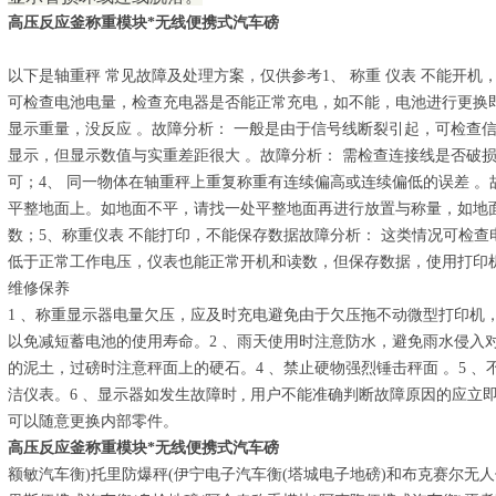
高压反应釜称重模块*无线便携式汽车磅
以下是轴重秤 常见故障及处理方案，仅供参考1、 称重 仪表 不能开机
可检查电池电量，检查充电器是否能正常充电，如不能，电池进行更换即可
显示重量，没反应 。故障分析： 一般是由于信号线断裂引起，可检查信
显示，但显示数值与实重差距很大 。故障分析： 需检查连接线是否破
可；4、 同一物体在轴重秤上重复称重有连续偏高或连续偏低的误差 。
平整地面上。如地面不平，请找一处平整地面再进行放置与称量，如地
数；5、称重仪表 不能打印，不能保存数据故障分析： 这类情况可检
低于正常工作电压，仪表也能正常开机和读数，但保存数据，使用打印
维修保养
1 、称重显示器电量欠压，应及时充电避免由于欠压拖不动微型打印机
以免减短蓄电池的使用寿命。2 、雨天使用时注意防水，避免雨水侵入对
的泥土，过磅时注意秤面上的硬石。4 、禁止硬物强烈锤击秤面 。5 
洁仪表。6 、显示器如发生故障时 , 用户不能准确判断故障原因的应
可以随意更换内部零件。
高压反应釜称重模块*无线便携式汽车磅
额敏汽车衡)托里防爆秤(伊宁电子汽车衡(塔城电子地磅)和布克赛尔无人