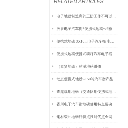
RELATED ARTICLES
电子地磅制造商的三防工作不可以缺少
洲泉电子汽车衡*便携式地磅*梧桐地磅 武康便携式汽车衡
便携式地磅 3X10m电子汽车衡 电子秤多少钱
便携式地磅便携式磅秤汽车电子磅电子地磅秤电子汽车磅电子汽车衡操作维修
（奉贤地磅）慈溪地磅维修
动态便携式地磅--150吨汽车衡产品选择原因
查超载用地磅（交通队用便携式地磅）
香川电子汽车衡地磅使用特点要诀
钢材缓冲地磅秤特点性能优点全网分享