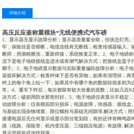
详细介绍
高压反应釜称重模块*无线便携式汽车磅
1、显示器无显示故障分析：显示器质量窗全暗，但状态灯亮
牢，保险丝是否熔断，电缆连线有无断线，检查传感器输入、
断焊，用酒精擦洗，重新焊接，系统恢复正常。2、电子地磅
况下是电子地磅接线盒进水或有潮气解决方式：把接线盒盖子
晒干。3、电子地磅显示数据与实际重量偏轻故障分析：电子
器损坏解决方式：检查秤体下是否有异物，如果有清理掉，再
秤上的每个角上站一下，如果其中有哪个角的数据轻很多则为
常。4、重车下秤后，每次都留有较大份量的底数，比如几百K
决方式：破损用防水胶密封好。5、电子地磅仪表显示不稳定，少
动故障分析：仪表模拟部分损坏，电源故障，传感器、接线盒
与基础出现杂物堵塞、限位螺栓与基础无间隙等.解决方式：用
接通电源后无任何显示或显示部分笔划段，有的还伴有蜂鸣器鸣
路（线路、保险管、机内变压器、三端稳压电源）有故障. 解决
显示管损坏或连线脱落。