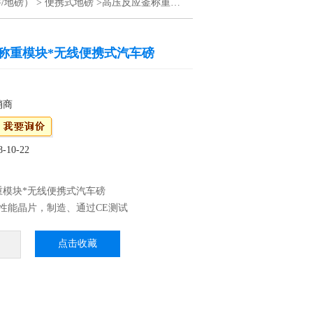
/地磅）
>
便携式地磅
>高压反应釜称重模块*无线便携式汽车磅
称重模块*无线便携式汽车磅
销商
10-22
重模块*无线便携式汽车磅
性能晶片，制造、通过CE测试
P68：优良的防水、防潮、防尘性能，适用于水
、蔬菜等加工行业 3、外壳不锈刚材料制作，
点击收藏
高档
震效果，适合工厂生产线使用