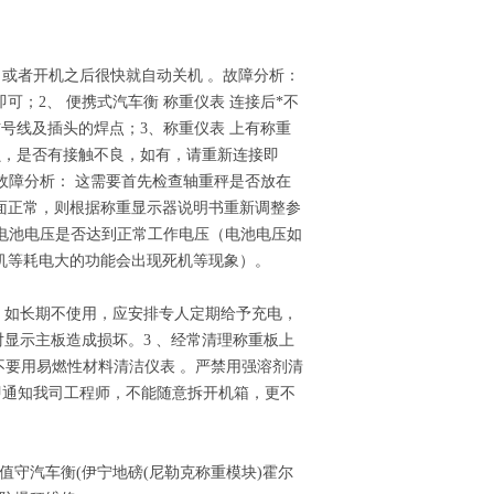
，或者开机之后很快就自动关机 。故障分析：
；2、 便携式汽车衡 称重仪表 连接后*不
号线及插头的焊点；3、称重仪表 上有称重
损，是否有接触不良，如有，请重新连接即
故障分析： 这需要首先检查轴重秤是否放在
面正常，则根据称重显示器说明书重新调整参
查电池电压是否达到正常工作电压（电池电压如
机等耗电大的功能会出现死机等现象）。
，如长期不使用，应安排专人定期给予充电，
显示主板造成损坏。3 、经常清理称重板上
、不要用易燃性材料清洁仪表 。严禁用强溶剂清
立即通知我司工程师，不能随意拆开机箱，更不
值守汽车衡(伊宁地磅(尼勒克称重模块)霍尔