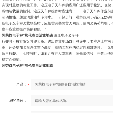
实现对重物的称量工作。液压电子叉车秤的应用广泛应用于物流、仓储
货物装载量的控制。液压叉车秤操作时应注意： 1.电子叉车秤作业前
制动性能。加注润滑油和冷却水。 2.起步前，观察四周，确认无妨碍
压电子叉车秤叉载物品时，应按需调整两货叉间距，使两叉负荷均衡，
度不应遮挡操作员的视线 4.
阿荣旗电子秤*鄂伦春自治旗地磅
液压电子叉车秤
行驶时不得将货叉升得太高。进出作业现场或行驶途中，要注意上空有
高，还会增加叉车总体重心高度，影响叉车秤的稳定性和准确性。 5.
后再行驶。 6.转弯时，如附近有行人或车辆，应先出信号，并禁止快
稳定而倾翻。
阿荣旗电子秤*鄂伦春自治旗地磅
产品：
您的单位：