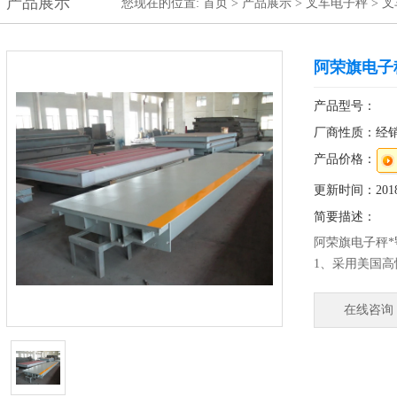
产品展示
您现在的位置:
首页
>
产品展示
>
叉车电子秤
>
叉
阿荣旗电子
产品型号：
厂商性质：经
产品价格：
更新时间：2018-
简要描述：
阿荣旗电子秤
1、采用美国高
2、防水等级I
产品、肉食品
在线咨询
美观、卫生、
4、较好的防