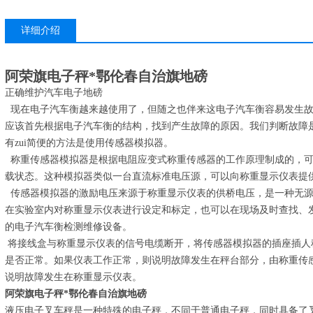
详细介绍
阿荣旗电子秤*鄂伦春自治旗地磅
正确维护汽车电子地磅
现在电子汽车衡越来越使用了，但随之也伴来这电子汽车衡容易发生故
应该首先根据电子汽车衡的结构，找到产生故障的原因。我们判断故障
有zui简便的方法是使用传感器模拟器。
称重传感器模拟器是根据电阻应变式称重传感器的工作原理制成的，可
载状态。这种模拟器类似一台直流标准电压源，可以向称重显示仪表提
传感器模拟器的激励电压来源于称重显示仪表的供桥电压，是一种无源
在实验室内对称重显示仪表进行设定和标定，也可以在现场及时查找、
的电子汽车衡检测维修设备。
将接线盒与称重显示仪表的信号电缆断开，将传感器模拟器的插座插人
是否正常。如果仪表工作正常，则说明故障发生在秤台部分，由称重传
说明故障发生在称重显示仪表。
阿荣旗电子秤*鄂伦春自治旗地磅
液压电子叉车秤是一种特殊的电子秤，不同于普通电子秤，同时具备了