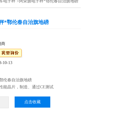
车电子秤
>阿荣旗电子秤*鄂伦春自治旗地磅
秤*鄂伦春自治旗地磅
销商
10-13
*鄂伦春自治旗地磅
性能晶片，制造、通过CE测试
P68：优良的防水、防潮、防尘性能，适用于水
、蔬菜等加工行业 3、外壳不锈刚材料制作，
点击收藏
高档
震效果，适合工厂生产线使用