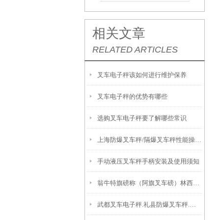
相关文章
RELATED ARTICLES
叉车电子秤该如何进行维护保养
叉车电子秤的优势有哪些
选购叉车电子秤要了解哪些常识
上海防爆叉车秤/隔爆叉车秤性能操作说明
手动液压叉车秤手柄安装及使用须知
翁牛特旗磅称（阿旗叉车磅）林西叉车电子秤原理
武都叉车电子秤.礼县防爆叉车秤.成县防爆秤原理