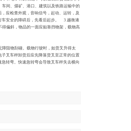
、车间、煤矿、港口、建筑以及铁路运输中的
后，应检查外观，音响信号，起动、运转，及
行车安全的障碍后，先看后起步。 3.越衡液
不得偏斜，物品的一面应贴靠挡物架，载物高
无障阻物刮碰。载物行驶时，如货叉升得太
电子叉车秤卸货后应先降落货叉至正常的位置
速急转弯。快速急转弯会导致叉车秤失去横向