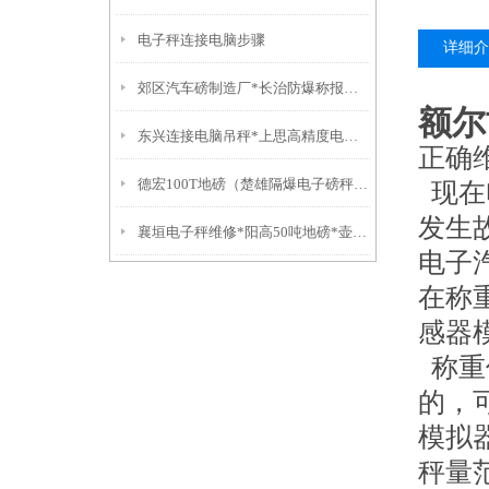
电子秤连接电脑步骤
详细介
郊区汽车磅制造厂*长治防爆称报价*襄垣电子秤维修*屯留汽车磅修理
额尔
东兴连接电脑吊秤*上思高精度电子称*万秀防水称*城区电子称
正确
德宏100T地磅（楚雄隔爆电子磅秤）盐津防爆衡器）大理便携式轨道秤
现在
发生
襄垣电子秤维修*阳高50吨地磅*壶关汽车衡制造厂*沁源吊钩称维修
电子
在称
感器
称重
的，
模拟
秤量