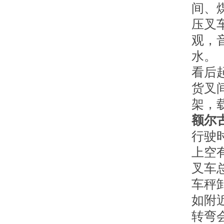
间、
压叉
观，
水。
看后
货叉
架，
额尔
行驶
上空
叉车
车秤
如附
转弯