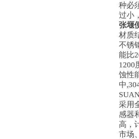
种必
过小
张堰
材质
不锈
能比2
12
蚀性
中,
SU
采用
感器
高，
市场