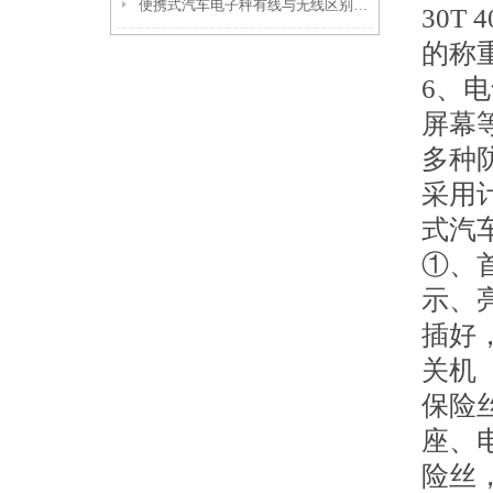
便携式汽车电子秤有线与无线区别以及便携式汽车衡保养措施
30T 
的称
6、
屏幕
多种
采用
式汽
①、
示、
插好
关机
保险
座、
险丝