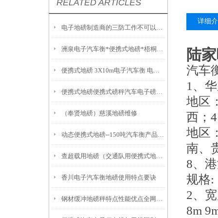
RELATED ARTICLES
详细介
电子地磅制造商的三防工作不可以缺少
洲泉电子汽车衡*便携式地磅*梧桐地磅 武康便携式汽车衡
陆家
汽车
便携式地磅 3X10m电子汽车衡 电子秤多少钱
1、
便携式地磅便携式磅秤汽车电子磅电子地磅秤电子汽车磅电子汽车衡操作维修
地区
（奉贤地磅）慈溪地磅维修
西；
地区
动态便携式地磅--150吨汽车衡产品选择原因
南、
查超载用地磅（交通队用便携式地磅）
8、
规格
香川电子汽车衡地磅使用特点要诀
2、宽度
钢材缓冲地磅秤特点性能优点全网分享
8m 9