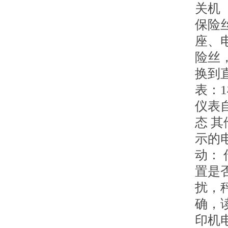
关机
保险
座、
险丝
换到
表：
仪表
态 
示的
动：
置是
扰，
确，
印机