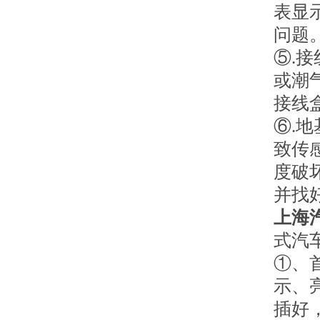
表显
问题
⑤.
或潮
接线
⑥.
致传
度破
并找
上海
式汽
①、
示、
插好