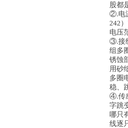
股都
②.
24
电压
③.
组多
锈蚀
用砂
多圈
稳、
④.
字跳
哪只
线逐