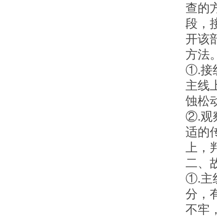
查的
段，
开该
方法
①.
主线
蚀松
②.
适的
上，
二、
①.
分，
不牢