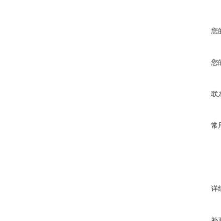
您
您
联
常
详
补