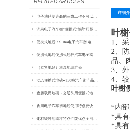
RELATED ARTICLES
详细介
电子地磅制造商的三防工作不可以缺少
洲泉电子汽车衡*便携式地磅*梧桐地磅 武康便携式汽车衡
叶榭
1、
便携式地磅 3X10m电子汽车衡 电子秤多少钱
2、
便携式地磅便携式磅秤汽车电子磅电子地磅秤电子汽车磅电子汽车衡操作维修
品、
（奉贤地磅）慈溪地磅维修
3、
4、
动态便携式地磅--150吨汽车衡产品选择原因
叶榭
查超载用地磅（交通队用便携式地磅）
*内部
香川电子汽车衡地磅使用特点要诀
*具
钢材缓冲地磅秤特点性能优点全网分享
*具