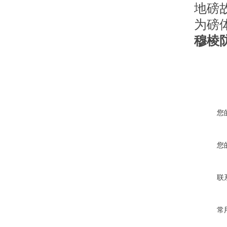
地磅
为磅
穆棱
您
您
联
常