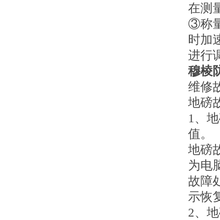
在测
③称
时加
进行
穆棱
维修
地磅
1、
值。
地磅
为电
故障
示恢
2、