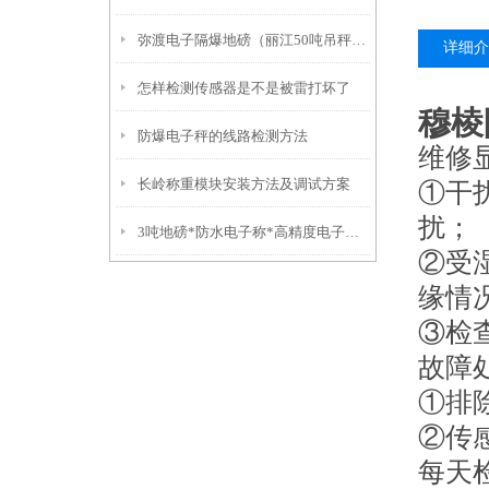
弥渡电子隔爆地磅（丽江50吨吊秤）福贡10吨汽车衡）红塔挂钩称
详细介
怎样检测传感器是不是被雷打坏了
穆棱
防爆电子秤的线路检测方法
维修
长岭称重模块安装方法及调试方案
①干
扰；
3吨地磅*防水电子称*高精度电子称*不锈钢叉车秤
②受
缘情
③检
故障
①排
②传
每天