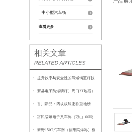
产品展
中小型汽车衡
查看更多
相关文章
RELATED ARTICLES
提升效率与安全性的隔爆钢瓶秤技术解析
新县电子防爆磅秤）周口3T地磅）息县隔爆桌秤注意事項:
香川新品：四块板静态称重地磅
富民隔爆电子叉车称（万山100吨吊秤）册亨2吨地磅
新野150T汽车衡（信阳隔爆称）桐柏20吨汽车衡故障维修解决方案：