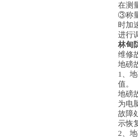
在测
③称
时加
进行
林甸
维修
地磅
1、
值。
地磅
为电
故障
示恢
2、