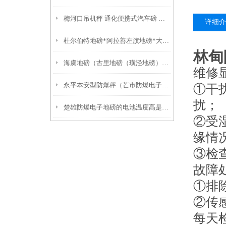
梅河口吊机秤 通化便携式汽车磅 牡丹电子防爆吊称
详细介
杜尔伯特地磅*阿拉善左旗地磅*大庆无人值守地磅*前进电子地磅
林甸
海虞地磅（古里地磅（璜泾地磅）嘉北地磅
维修
永平本安型防爆秤（芒市防爆电子磅）临沧30吨地磅）水富吊秤
①干
扰；
楚雄防爆电子地磅的电池温度高是否会爆炸？
②受
缘情
③检
故障
①排
②传
每天