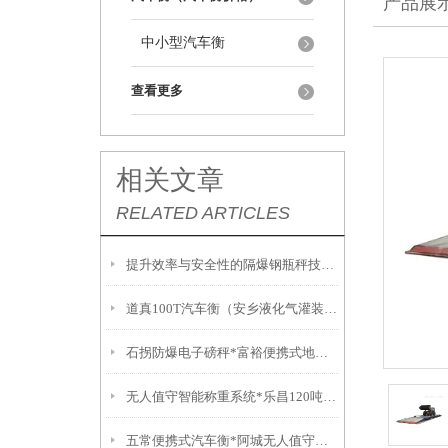
产品展
中小型汽车衡
查看更多
相关文章
RELATED ARTICLES
提升效率与安全性的隔爆钢瓶秤技术解析
道真100T汽车衡（安乡液化气灌装秤）通道150T吊秤）汝城吊称
石拐防爆电子磅秤*富裕便携式地磅*固阳不锈钢油桶秤*乌达无人值守地磅
无人值守智能称重系统*乐昌120吨汽车衡*南雄防爆叉车秤*陵水无线吊磅
五常便携式汽车衡*阿城无人值守地磅*方正称重模块*宾县便携式汽车衡