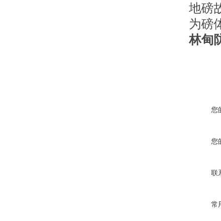
地磅
为磅
林甸
您
您
联
常