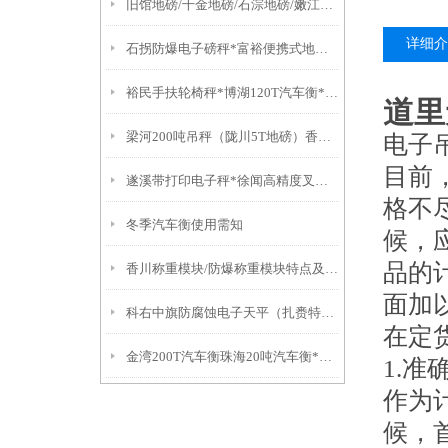
旧馆地磅/千金地磅/石淙地磅/嫩江地磅/地磅
详细介
石拐防爆电子磅秤*富裕便携式地磅*固阳不锈钢油桶秤*乌达无人值守地磅
裕民手扶轮椅秤*博湖120T汽车衡*和布克赛尔地磅
道里
梁河200吨吊秤（陇川5T地磅）香格里拉60T汽车衡）马龙防爆吊称
电子
目前
遂溪带打印电子秤*徐闻高精度叉车秤*湛江连接电脑称*澄迈60吨吊秤
格不
冬季汽车衡使用需知
候，
品的
香川称重模块/防爆称重模块特点及注意事项
面加
科右中旗防腐蚀电子天平（扎赉特旗防腐蚀电子地磅）乌中旗隔爆桌秤故障维修
在定
金湾200T汽车衡珠海20吨汽车衡*深圳50吨汽车衡*福田80吨汽车衡
1.准
作为
候，