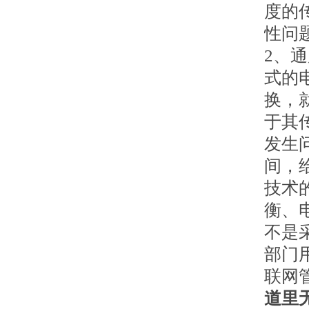
度的
性问
2、
式的
换，
于其
发生
间，
技术
衡、
不是
部门
联网
道里