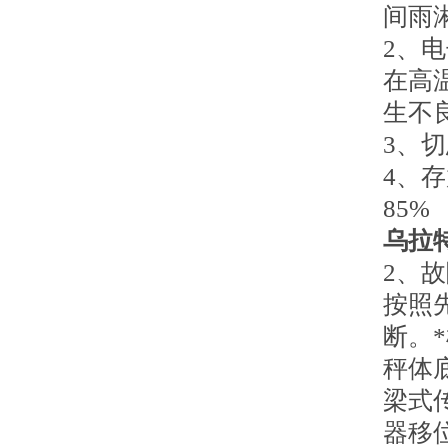
间雨
2
、电
在高
生不
3
、切
4
、存
85%
乌拉
2、
按照
断。
秤体
梁式
器移