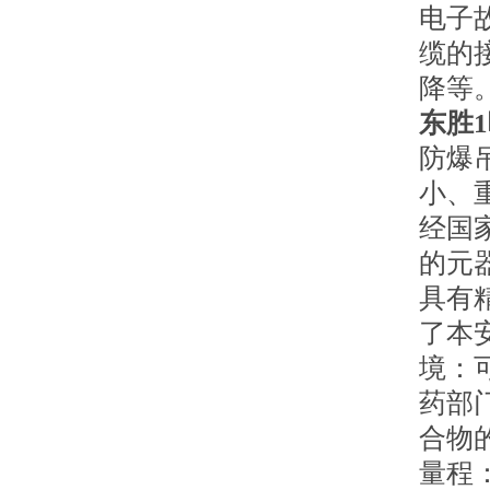
电子
缆的
降等
东胜
防爆
小、
经国
的元
具有
了本
境：
药部
合物
量程：