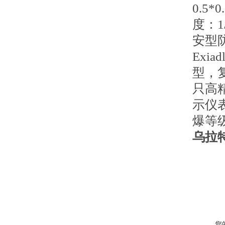
0.5
度：
安型防
Exi
型，
只高
示仪表
爆等级E
乌拉
您