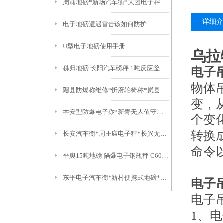
周浦地磅*新场汽车衡*大团电子秤*康桥防爆秤
详细介
电子地磅遭遇雷击该如何防护
U型电子地磅使用手册
乌拉
秭归地磅 长阳汽车磅秤 1吨反应釜称重模块安装调试
电子
物体
隰县防爆称维修*忻府轮椅称*岚县防爆地磅*方山连接电脑秤
变，
本安型防爆电子称*新青无人值守地磅*四方台电子汽车衡*岭东电子地磅
个变
转换
长安汽车衡*周王庙电子秤*长兴无人值守地磅*安吉便携式汽车衡
命令
平舆15吨地磅 隔爆电子钢瓶秤 C602控制仪表电子秤重量校正：
东平电子汽车衡*新村便携式地磅*枫桥地磅*横沙地磅*观前汽车衡
电子
电子
1
、电