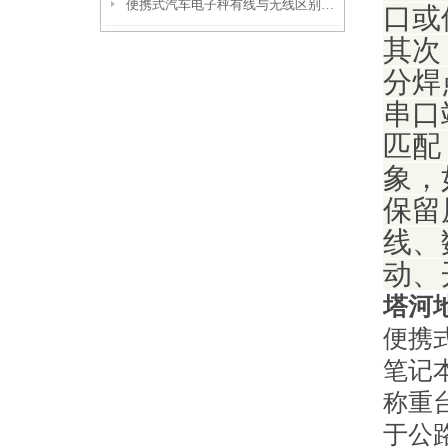
便携式汽车电子秤有线与无线区别以及便携式汽车衡保养措施
口或
其次
分焊
串口
匹配
象，
保留
线、
动、
塔河
便携
笔记
称重
于公