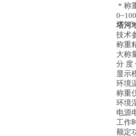
* 称
0~100
塔河
技术
称重精
大称量
分 度
显示
环境温
称重仪
环境湿
电源电
工作
额定