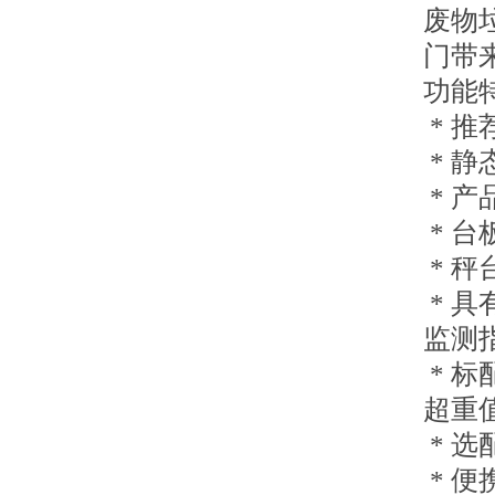
废物
门带
功能
* 推
* 静
* 产
* 台
* 
* 
监测
* 
超重
* 选
* 