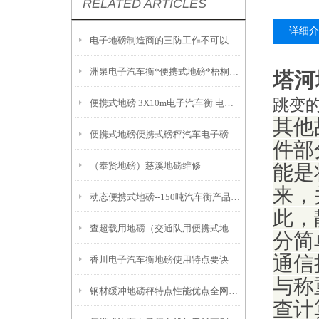
RELATED ARTICLES
详细介
电子地磅制造商的三防工作不可以缺少
洲泉电子汽车衡*便携式地磅*梧桐地磅 武康便携式汽车衡
塔河
跳变
便携式地磅 3X10m电子汽车衡 电子秤多少钱
其他
便携式地磅便携式磅秤汽车电子磅电子地磅秤电子汽车磅电子汽车衡操作维修
件部
（奉贤地磅）慈溪地磅维修
能是
来，
动态便携式地磅--150吨汽车衡产品选择原因
此，
查超载用地磅（交通队用便携式地磅）
分简
通信
香川电子汽车衡地磅使用特点要诀
与称
钢材缓冲地磅秤特点性能优点全网分享
查计