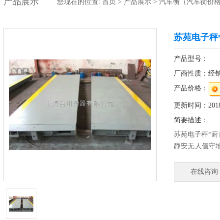
产品展示
您现在的位置:
首页
>
产品展示
>
汽车衡（汽车衡价
苏苑电子秤
产品型号：
厂商性质：经
产品价格：
更新时间：2018-
简要描述：
苏苑电子秤*葑
静安无人值守
电子地磅（金
电子秤）古北
在线咨询
方法：