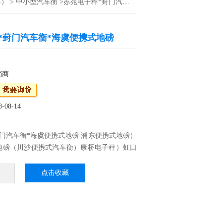
格）
>
中小型汽车衡
>苏苑电子秤*葑门汽车衡*海虞便携式地磅
*葑门汽车衡*海虞便携式地磅
销商
08-14
门汽车衡*海虞便携式地磅 浦东便携式地磅）
地磅（川沙便携式汽车衡）康桥电子秤）虹口
桥无人值守地磅（惠南便携式汽车衡）周家渡
电子地磅维修仪表显示数值跳变的原因和处理
点击收藏