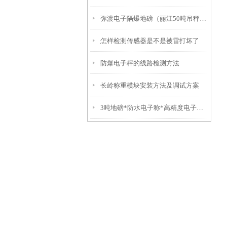
弥渡电子隔爆地磅（丽江50吨吊秤）福贡10吨汽车衡）红塔挂钩称
怎样检测传感器是不是被雷打坏了
防爆电子秤的线路检测方法
长岭称重模块安装方法及调试方案
3吨地磅*防水电子称*高精度电子称*不锈钢叉车秤