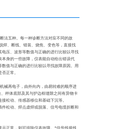
诊断法五种。每一种诊断方法对应不同的故
如脱焊、断线、错装、烧焦、变色等，直接找
其电压、波形等数值与正确的进行比较以寻找
表本身的一些故障，仪表能自动给出错误代
等数值与正确的进行比较以寻找故障原因。用
是否正常。
先机械再电子，由外向内，由易转难的顺序进
位、秤体底部及其与护边框缝隙之间有异物卡
连接松动、传感器移位和基础下沉等。
插件松动、焊点虚焊或脱落、信号电缆折断和
显示正常，则可排除仪表故障。*信号线接线