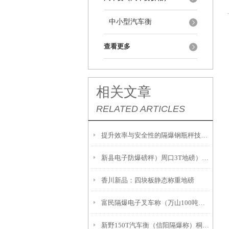
中小型汽车衡
查看更多
相关文章
RELATED ARTICLES
提升效率与安全性的隔爆钢瓶秤技术解析
新县电子防爆磅秤）周口3T地磅）息县隔爆桌秤注意事項:
香川新品：四块板静态称重地磅
富民隔爆电子叉车称（万山100吨吊秤）册亨2吨地磅
新野150T汽车衡（信阳隔爆称）桐柏20吨汽车衡故障维修解决方案：