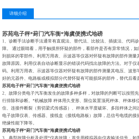
详细介绍
苏苑电子秤*葑门汽车衡*海虞便携式地磅
1、诊断手法诊断手法通常有直观法、替代法、比较法、插拔法、代码
障。 通过眼睛看，用手触摸所怀疑的部件，看部件是否有异常情况，
到损坏的零部件。利用万用表、示波器等仪器对怀疑有故障的部件测量
故障原因。利用仪表自动诊断显示的错误代码找出故障的方法。对于仪
码。利用万用表、示波器等仪器对怀疑有故障的部件测量其电压、波形
好的元器件、电路板或模拟部分代替怀疑有可能损坏的部件，替代后看
苏苑电子秤*葑门汽车衡*海虞便携式地磅
2、故障分类电子汽车衡发生的故障多种多样，对故障的判断可以按照
行排除和诊断。*机械故障 秤体用久变形、限位装置顶死秤体、秤体移
住、连接件断裂（剪切梁式传感器）、秤体水平度破坏、多段秤体之间
电子故障仪表、传感器、接线盒（接线电路板）故障，总信号电缆的接
绝缘性能下降等。
苏苑电子秤*葑门汽车衡*海虞便携式地磅
3、典型故障分析及处理*仪表故障：首先用模拟器向仪表输送信号，如