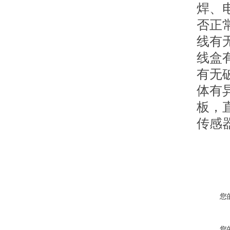
焊、
否正
线有
线盒
有无
体有
板，
传感
您
您