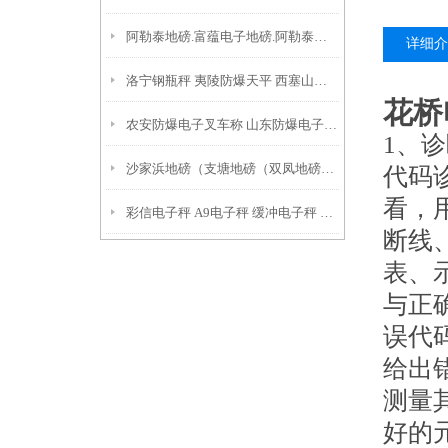
阿勒泰地磅.富蕴电子地磅.阿勒泰隔爆磅秤.精河汽车磅价格因素
详细介
洛宁钢瓶秤 夷陵防爆天平 西塞山吊机秤保养方法
花桥
农安防爆电子叉车称 山东防爆电子油桶秤 莱城电子防爆台称
1、
沙家浜地磅（支塘地磅（双凤地磅）高照地磅
代码
看，
彩信电子秤 A9电子秤 缓冲电子秤 鼓桶秤
断线
表、
与正
误代
给出
测量
好的