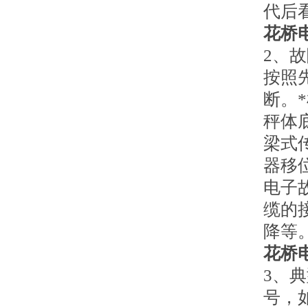
代后
花桥
2、
按照
断。
秤体
梁式
器移
电子
缆的
降等
花桥
3、
号，