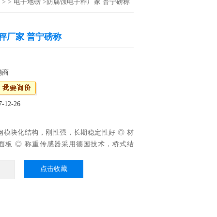
> >
电子地磅
>防腐蚀电子秤厂家 普宁磅称
秤厂家 普宁磅称
销商
12-26
钢模块化结构，刚性强，长期稳定性好 ◎ 材
面板 ◎ 称重传感器采用德国技术，桥式结
，自动复位。防腐蚀电子秤厂家 普宁磅称
点击收藏