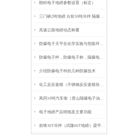
朗科电子地磅参数设置（标定）
三门峡2吨地磅 台前30吨吊秤 隔爆电子称
高速公路地磅动态称重
防爆电子天平在化学实验与危险环境中的应用与优势
防爆电子秤，防爆电子称，隔爆电子秤，本安防爆电子秤的区别
介绍防爆电子秤的几种防爆技术
化工反应釜模（不锈钢反应釜模块）块适用场合方案分享
凤冈10吨汽车衡（君山隔爆电子油桶秤）怀化30T吊秤）桂东挂钩称
电子地磅产品明细及主要功能
前锋30T吊秤（武隆60T地磅）梁平15吨地磅）广安吊秤的维护工作: