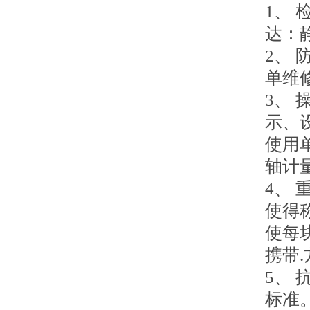
1、
达：静
2、
单维
3、
示、
使用
轴计
4、
使得称
使每
携带
5、
标准