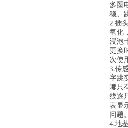
多圈
稳、
2.
氧化
浸泡
更换
次使
3.
字跳
哪只
线逐
表显
问题
4.