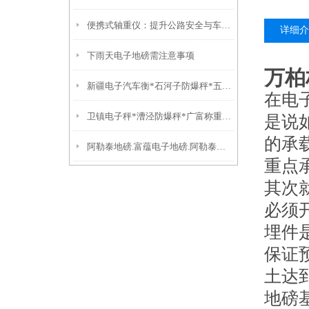
便携式轴重仪：提升公路安全与车辆管理的智能工具
详细介
下雨天电子地磅需注意事项
万柏
新疆电子汽车衡*石河子防爆秤*五家渠防爆秤*北屯便携式汽车衡
在电
卫镇电子秤*漕泾防爆秤*广富称重模块*九里亭地磅
是说
的承
阿勒泰地磅.富蕴电子地磅.阿勒泰隔爆磅秤.精河汽车磅价格因素
重点
其次
必须
埋件
保证
土达
地磅