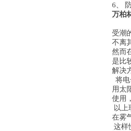
6、
万柏
受潮
不离
然而
是比
解决
将电
用太
使用
以上
在雾
这样