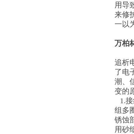
用导
来修
一以
万柏
追析
了电
潮、
变的
1.
组多
锈蚀
用砂