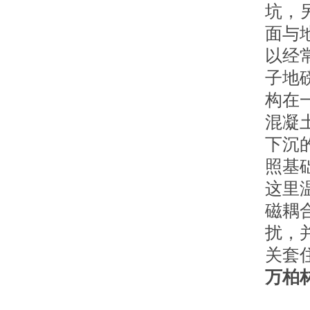
坑，
面与
以经
子地
构在
混凝
下沉
照基
这里
磁耦
扰，
关套
万柏