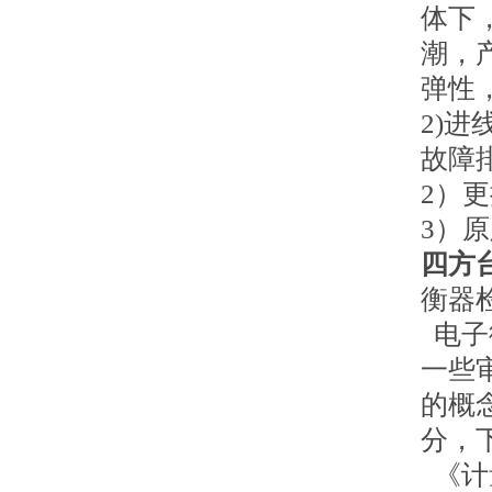
体下
潮，
弹性
2)
故障
2）
3）
四方
衡器
电子
一些
的概
分，
《计