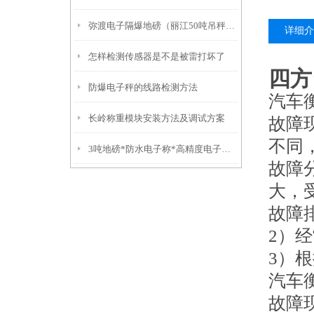
弥渡电子隔爆地磅（丽江50吨吊秤）福贡10吨汽车衡）红塔挂钩称
详细介
怎样检测传感器是不是被雷打坏了
四方
防爆电子秤的线路检测方法
汽车
长岭称重模块安装方法及调试方案
故障
不同
3吨地磅*防水电子称*高精度电子称*不锈钢叉车秤
故障
大，
故障
2）
3）
汽车
故障