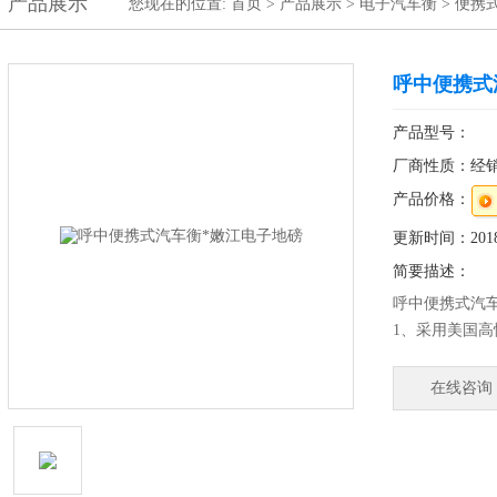
产品展示
您现在的位置:
首页
>
产品展示
>
电子汽车衡
>
便携
呼中便携式
产品型号：
厂商性质：经
产品价格：
更新时间：2018-
简要描述：
呼中便携式汽
1、采用美国高
2、防水等级I
产品、肉食品
在线咨询
美观、卫生、
4、较好的防