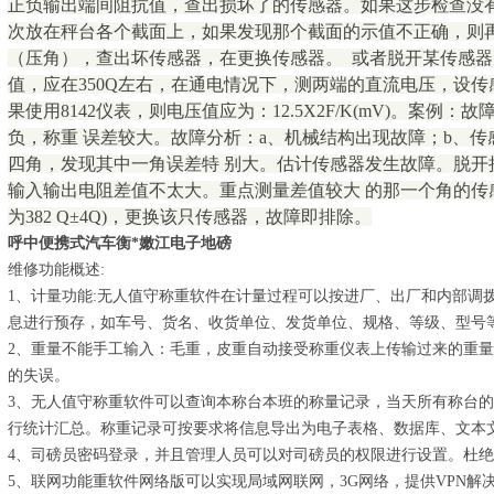
正负输出端间阻抗值，查出损坏了的传感器。如果这步检查没
次放在秤台各个截面上，如果发现那个截面的示值不正确，则
（压角），查出坏传感器，在更换传感器。 或者脱开某传感器的+
值，应在350Q左右，在通电情况下，测两端的直流电压，设传
果使用8142仪表，则电压值应为：12.5X2F/K(mV)。案例
负，称重 误差较大。故障分析：a、机械结构出现故障；b、传
四角，发现其中一角误差特 别大。估计传感器发生故障。脱开
输入输出电阻差值不太大。重点测量差值较大 的那一个角的传
为382 Q±4Q)，更换该只传感器，故障即排除。
呼中便携式汽车衡*嫩江电子地磅
维修功能概述:
1、计量功能:无人值守称重软件在计量过程可以按进厂、出厂和内部调
息进行预存，如车号、货名、收货单位、发货单位、规格、等级、型号
2、重量不能手工输入：毛重，皮重自动接受称重仪表上传输过来的重
的失误。
3、无人值守称重软件可以查询本称台本班的称量记录，当天所有称台
行统计汇总。称重记录可按要求将信息导出为电子表格、数据库、文本
4、司磅员密码登录，并且管理人员可以对司磅员的权限进行设置。杜
5、联网功能重软件网络版可以实现局域网联网，3G网络，提供VPN