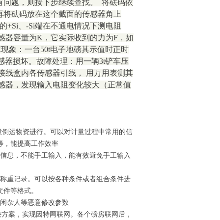
有问题，则按下步继续查找。 将砝码依
再将砝码放在这个截面的传感器角上
Si、-Si端在不通电情况下测电阻
感器容量为K，它实际收到的力为F，如
：故障现象：一台50t电子地磅其示值时正时
感器损坏。故障处理：用一辆3t铲车压
接线盒内各传感器引线， 用万用表测其
感器，发现输入电阻变化较大（正常值
拨倒运物资进行。可以对计量过程中常用的信
等，能提高工作效率
量信息，不能手工输入，能有效避免手工输入
的称重记录。可以按各种条件或者组合条件进
文件等格式。
绝闲杂人等恶意修改参数
解决方案，实现因特网联网。各个磅房联网后，