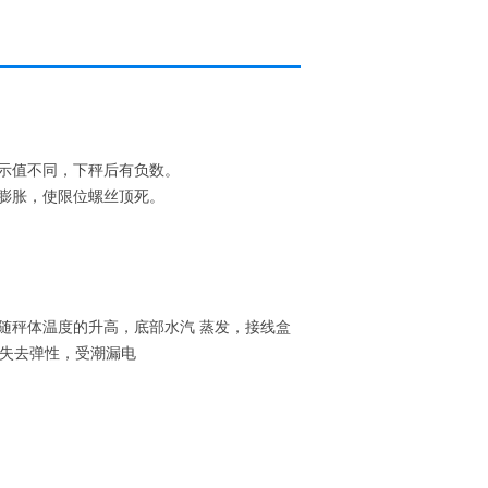
示值不同，下秤后有负数。
膨胀，使限位螺丝顶死。
随秤体温度的升高，底部水汽 蒸发，接线盒
条失去弹性，受潮漏电