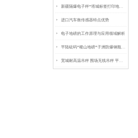
新疆隔爆电子秤*塔城标签打印地磅*托里地磅
进口汽车衡传感器特点优势
电子地磅的工作原理与应用领域解析
平陆砝码*稷山地磅*子洲防爆钢瓶称*榆林防爆电子天平
宽城耐高温吊秤 围场无线吊秤 平泉挂钩秤