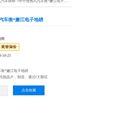
式汽车磅称
>呼中便携式汽车衡*嫩江电子地磅
汽车衡*嫩江电子地磅
销商
10-25
车衡*嫩江电子地磅
性能晶片，制造、通过CE测试
P68：优良的防水、防潮、防尘性能，适用于水
、蔬菜等加工行业 3、外壳不锈刚材料制作，
点击收藏
高档
震效果，适合工厂生产线使用