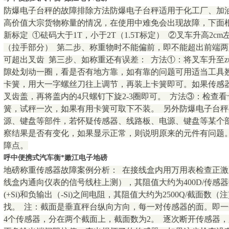
防爆电子台秤的故障排除方法防爆电子台秤适用于化工厂、加
高价值大宗货物称量的情况，在使用中难免会出现故障，下面根
新标定 ①砝码大于1T，小于2T（1.5T标定） ②叉车升高2
（拉手部分） 第二步、称重物时不能偏前，即不能超出前端
可超出叉齿 第三步、如称重还有误差： 方法①：将叉车升至z
隙处划动一圈，看是否有地方靠，如有靠的问题可用适当工具
卡簧，用大一字螺丝刀往上调节，再装上卡簧即可。如果传感
叉齿盖，再将盖内的4只螺钉下旋2-3圈即可。 方法③：检查
簧，试秤一次，如果有用卡簧可取下不装。 另外防爆电子台
源、键盘等部件，若怀疑传感器、线路板、电源、键盘等某个
察结果是否有变化，如果显示正常，则说明原来的元件有问题
障点。
呼中便携式汽车衡*嫩江电子地磅
地磅称重传感器故障案例分析： 在接线盒内用万用表检查正激励(+
线盒内通向仪表的信号线柱上测），其阻值大约为400D/传感
(+Si)和负输出（-Si)之间电阻，其阻值大约为2500Q/截面
找。 注：截面是垂直秤台纵向方向，每一对传感器的面。即一
4个传感器，分在两个截面上，截面数为2。 逐次断开传感器，