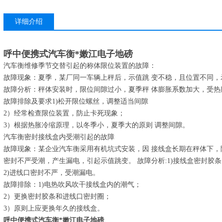
详细介绍
呼中便携式汽车衡*嫩江电子地磅
汽车衡维修季节交替引起的称体限位装置的故障：
故障现象：夏季，某厂同一车辆上秤后，示值跳 变不稳，且位置不同，
故障分析：秤体安装时，限位间隙过小，夏季秤 体膨胀系数加大，受热
故障排除及要求1)松开限位螺丝，调整适当间隙
2）经常检查限位装置，防止卡死现象；
3）根据热胀冷缩原理，以冬季小，夏季大的原则 调整间隙。
汽车衡密封接线盒内受潮引起的故障
故障现象：某企业汽车衡采用有机坑式安装，因 接线盒长期在秤体下，
密封不严受潮，产生漏电，引起示值跳变。 故障分析:1)接线盒密封胶
2)进线口密封不严，受潮漏电。
故障排除：1)电热吹风吹干接线盒内的潮气；
2）更换密封胶条和进线口密封圈；
3）原则上应更换年久的接线盒。
呼中便携式汽车衡*嫩江电子地磅