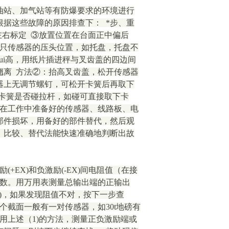
油站、加气站等有防爆要求的环境进行
据这些故障的原因排查下： *步、重
cm左右标定 ③放置位置在台面正中偏后
两只传感器的压头位置，如托盘，托盘不
ui高，用纸片插进秤与叉齿盖的四边间
翘离 方法②：抬高叉齿盖，松开传感器
器上无调节螺钉，可松开卡簧后再取下
看卡簧是否碰拉杆，如碰可直接取下卡
秤在工作中准备好的传感器、线路板、电
部件损坏，用备好的部件替代，然后观
。比较、替代法能快速准确地判断出故
EX)和负激励(-EX)间电阻值（在接
器数。用万用表测量总输出端的正输出
数（注)，如果发现阻值不对，按下一步查
个截面一般有一对传感器，如30t地磅有
用上述（1)的方法，测量正负激励端或