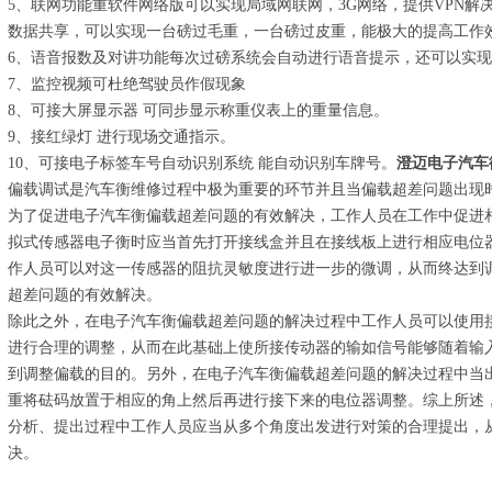
5、联网功能重软件网络版可以实现局域网联网，3G网络，提供VPN
数据共享，可以实现一台磅过毛重，一台磅过皮重，能极大的提高工作
6、语音报数及对讲功能每次过磅系统会自动进行语音提示，还可以实
7、监控视频可杜绝驾驶员作假现象
8、可接大屏显示器 可同步显示称重仪表上的重量信息。
9、接红绿灯 进行现场交通指示。
10、可接电子标签车号自动识别系统 能自动识别车牌号。
澄迈电子汽车
偏载调试是汽车衡维修过程中极为重要的环节并且当偏载超差问题出现
为了促进电子汽车衡偏载超差问题的有效解决，工作人员在工作中促进
拟式传感器电子衡时应当首先打开接线盒并且在接线板上进行相应电位
作人员可以对这一传感器的阻抗灵敏度进行进一步的微调，从而终达到
超差问题的有效解决。
除此之外，在电子汽车衡偏载超差问题的解决过程中工作人员可以使用
进行合理的调整，从而在此基础上使所接传动器的输如信号能够随着输
到调整偏载的目的。另外，在电子汽车衡偏载超差问题的解决过程中当
重将砝码放置于相应的角上然后再进行接下来的电位器调整。综上所述
分析、提出过程中工作人员应当从多个角度出发进行对策的合理提出，
决。