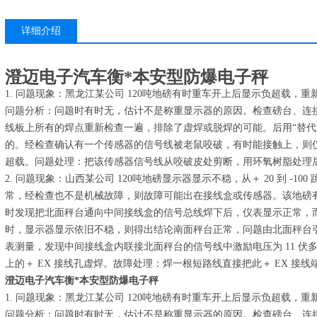
详细介绍
澄迈电子汽车衡*本安型防爆电子秤
1. 问题现象：黑龙江某公司 120吨地磅有时重车开上后显示负超载，
问题分析：问题时有时无，估计不是称重显示器的原因。检查磅台、连
线板上所有的焊点重新检查一遍，排除了虚焊或脱焊的可能。后用“替代
的。经检查确认有一个传感器的信号线被老鼠咬破，有时能接触上，则
超载。问题处理：把该传感器信号线从咬破皮处剪断，用环氧树脂处理
2. 问题现象：山西某公司 120吨地磅显示器显示不稳，从＋ 20 到 -
常，经检查也不是机械故障，则故障可能出在接线盒或传感器。该地磅有
时发现把北面秤台通向中间接线盒的信号总线焊下后，仪表显示正常，
时，显示器显示依旧不稳，则得出结论南面秤台正常，问题由北面秤台
表测量，发现中间接线盒内联接北面秤台的信号线中激励电压为 11 伏多且
上的＋ EX 接线孔虚焊。故障处理：焊一根短路线直接把此＋ EX 接线
澄迈电子汽车衡*本安型防爆电子秤
1. 问题现象：黑龙江某公司 120吨地磅有时重车开上后显示负超载，
问题分析：问题时有时无，估计不是称重显示器的原因。检查磅台、连