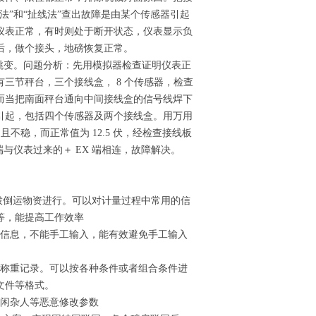
法”和“扯线法”查出故障是由某个传感器引起
仪表正常，有时则处于断开状态，仪表显示负
后，做个接头，地磅恢复正常。
100 跳变。问题分析：先用模拟器检查证明仪表正
三节秤台，三个接线盒， 8 个传感器，检查
而当把南面秤台通向中间接线盒的信号线焊下
引起，包括四个传感器及两个接线盒。用万用
不稳，而正常值为 12.5 伏，经检查接线板
端与仪表过来的＋ EX 端相连，故障解决。
拨倒运物资进行。可以对计量过程中常用的信
等，能提高工作效率
量信息，不能手工输入，能有效避免手工输入
的称重记录。可以按各种条件或者组合条件进
文件等格式。
绝闲杂人等恶意修改参数