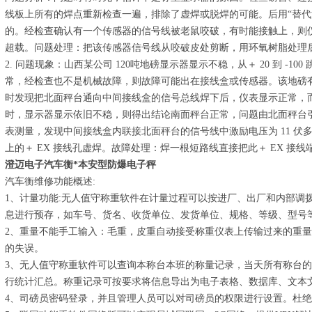
线板上所有的焊点重新检查一遍，排除了虚焊或脱焊的可能。后用“替代
的。经检查确认有一个传感器的信号线被老鼠咬破，有时能接触上，则
超载。问题处理：把该传感器信号线从咬破皮处剪断，用环氧树脂处理
2. 问题现象：山西某公司 120吨地磅显示器显示不稳，从＋ 20 到 -
常，经检查也不是机械故障，则故障可能出在接线盒或传感器。该地磅有
时发现把北面秤台通向中间接线盒的信号总线焊下后，仪表显示正常，
时，显示器显示依旧不稳，则得出结论南面秤台正常，问题由北面秤台
表测量，发现中间接线盒内联接北面秤台的信号线中激励电压为 11 伏多且
上的＋ EX 接线孔虚焊。故障处理：焊一根短路线直接把此＋ EX 接线
澄迈电子汽车衡*本安型防爆电子秤
汽车衡维修功能概述:
1、计量功能:无人值守称重软件在计量过程可以按进厂、出厂和内部调
息进行预存，如车号、货名、收货单位、发货单位、规格、等级、型号
2、重量不能手工输入：毛重，皮重自动接受称重仪表上传输过来的重
的失误。
3、无人值守称重软件可以查询本称台本班的称量记录，当天所有称台
行统计汇总。称重记录可按要求将信息导出为电子表格、数据库、文本
4、司磅员密码登录，并且管理人员可以对司磅员的权限进行设置。杜