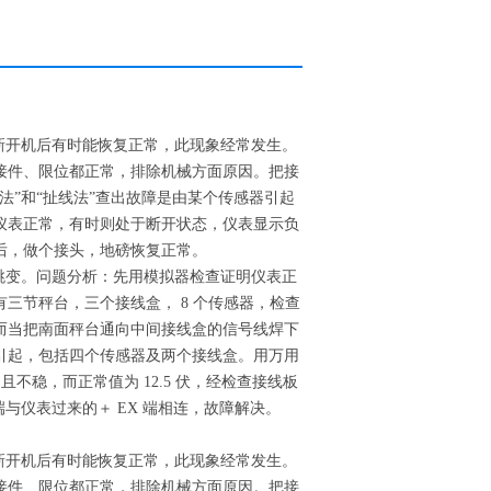
重新开机后有时能恢复正常，此现象经常发生。
接件、限位都正常，排除机械方面原因。把接
法”和“扯线法”查出故障是由某个传感器引起
仪表正常，有时则处于断开状态，仪表显示负
后，做个接头，地磅恢复正常。
100 跳变。问题分析：先用模拟器检查证明仪表正
三节秤台，三个接线盒， 8 个传感器，检查
而当把南面秤台通向中间接线盒的信号线焊下
引起，包括四个传感器及两个接线盒。用万用
不稳，而正常值为 12.5 伏，经检查接线板
端与仪表过来的＋ EX 端相连，故障解决。
重新开机后有时能恢复正常，此现象经常发生。
接件、限位都正常，排除机械方面原因。把接