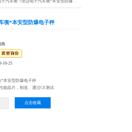
电子汽车衡
>澄迈电子汽车衡*本安型防爆电子秤
车衡*本安型防爆电子秤
销商
10-25
衡*本安型防爆电子秤
性能晶片，制造、通过CE测试
P68：优良的防水、防潮、防尘性能，适用于水
、蔬菜等加工行业 3、外壳不锈刚材料制作，
点击收藏
高档
震效果，适合工厂生产线使用