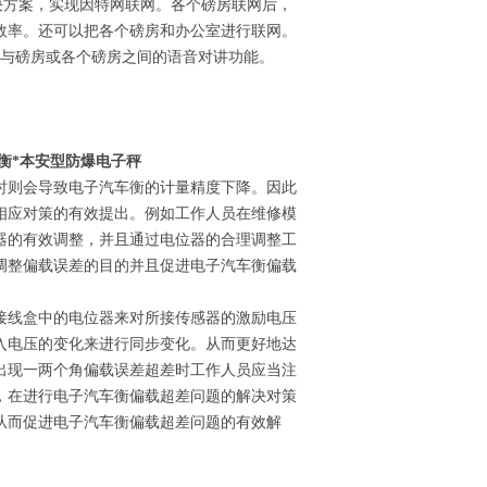
解决方案，实现因特网联网。各个磅房联网后，
效率。还可以把各个磅房和办公室进行联网。
现与磅房或各个磅房之间的语音对讲功能。
衡*本安型防爆电子秤
时则会导致电子汽车衡的计量精度下降。因此
相应对策的有效提出。例如工作人员在维修模
器的有效调整，并且通过电位器的合理调整工
调整偏载误差的目的并且促进电子汽车衡偏载
接线盒中的电位器来对所接传感器的激励电压
入电压的变化来进行同步变化。从而更好地达
出现一两个角偏载误差超差时工作人员应当注
，在进行电子汽车衡偏载超差问题的解决对策
从而促进电子汽车衡偏载超差问题的有效解