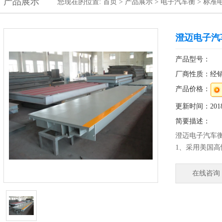
产品展示
您现在的位置:
首页
>
产品展示
>
电子汽车衡
>
标准
澄迈电子汽
产品型号：
厂商性质：经
产品价格：
更新时间：2018-
简要描述：
澄迈电子汽车
1、采用美国高
2、防水等级I
产品、肉食品
在线咨询
美观、卫生、
4、较好的防