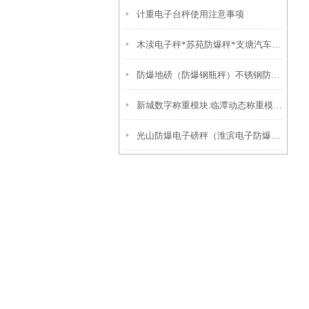
计重电子台秤使用注意事项
木渎电子秤*苏苑防爆秤*支塘汽车衡*香山无人值守地磅*郭巷电子汽车衡
防爆地磅（防爆钢瓶秤）不锈钢防爆叉车秤维修
新城数字称重模块.临潭动态称重模块.武川反应釜称重模块选购注意事项
光山防爆电子磅秤（淮滨电子防爆桌秤）潢川电子防爆称基本功能