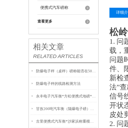
便携式汽车磅称
详细介
查看更多
松岭
1.
相关文章
载，
RELATED ARTICLES
问题
件、
防爆电子秤（桌秤）磅称能否在50度的环境中使用？
新检
防爆电子秤的线路检测方法
法”
信号
永丰电子汽车衡*方松便携式地磅*罗泾电子秤*枫泾便携式地磅
开状
甘孜200吨汽车衡（隔爆电子磅）电子防爆吊秤
皮处
古里便携式汽车衡*沙家浜称重模块*东南便携式地磅*碧溪便携式汽车衡
2. 