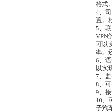
格式
4、
置。
5、
VP
可以
率。
6、
以实
7、
8、
9、
10
子汽