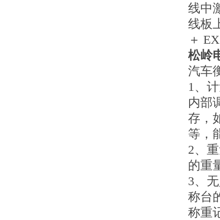
线中激
线板
＋ E
松岭
汽车
1、
内部
存，
等，
2、
的重
3、
称台
称重