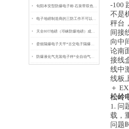
-1
旬阳本安型防爆电子称 石泉带双色报警灯称
不是
电子地磅制造商的三防工作不可以缺少
秤台
间接
天全80T地磅（邛崃防爆地磅）成华60吨吊秤）自贡20T地磅
向中
娄烦隔爆电子天平*古交电子隔爆磅秤*太原电子防爆衡器*河北带打印轮椅秤
论南
防爆液化气充装电子秤*全自动气体灌装秤*液化气灌装秤
接线
线中激
线板
＋ E
松岭
1.
载，
问题