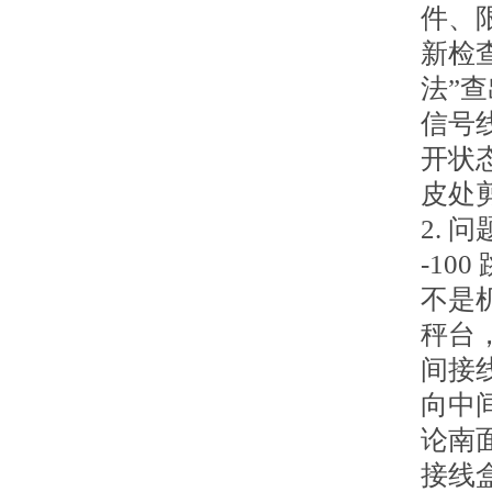
件、
新检
法”
信号
开状
皮处
2. 
-1
不是
秤台
间接
向中
论南
接线