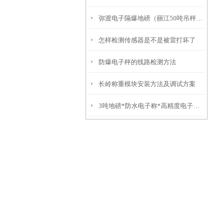
弥渡电子隔爆地磅（丽江50吨吊秤）福贡10吨汽车衡）红塔挂钩称
怎样检测传感器是不是被雷打坏了
防爆电子秤的线路检测方法
长岭称重模块安装方法及调试方案
3吨地磅*防水电子称*高精度电子称*不锈钢叉车秤