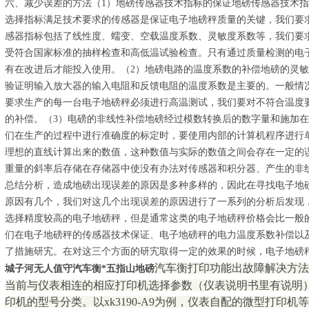
六、减少误差的方法（1）地磅传感器技术指标的保证地磅传感器技术
选择指标满足技术要求的传感器是保证电子地磅秤质量的关键，我们要
感器指标包括了线性度、蠕变、空载温度系数、灵敏度系数等，我们要
受符合国家标准的抽样检查和高低温试验检查。只有通过质量检测的电
有在改进后才能投入使用。（2）地磅电路的温度系数的补偿地磅的灵
验证明输入放大器的输入电阻和反馈电阻的温度系数是主要的。一般情
要求生产的每一台电子地磅秤必须进行高温测试，我们要对不符合温度
的补偿。（3）电磅的非线性补偿地磅经过模数转换后的数字量和施加
们在生产的过程中进行准确度的标定时，要使用内部的计算机程序进行
理想的直线计算出来的数值，这种数值与实际的数值之间会存在一定的
重量的斜率后存储在存储器中使没有办法对传感器和积分器、产生的非
总结分析，造成地磅出现误差的原因是多种多样的，因此在寻找电子地
原因有几个，我们对这几个出现误差的原因进行了一系列的分析后发现
选择精度较高的电子地磅秤，但是通常这类的电子地磅秤价格会比一般
们在电子地磅秤的传感器技术保证、电子地磅秤的电力温度系数补偿以
了措施研宄。在对这三个方面的研宄取得一定的效果的时候，电子地磅
汽车衡打印功能出故障解决方法
城子河无人值守汽车衡*五指山地磅
当前与仪表相连的相应打印机选择参数（仪表说明书里有说明
印机的型号分类。以xk3190-A9为例，仪表自配的微型打印