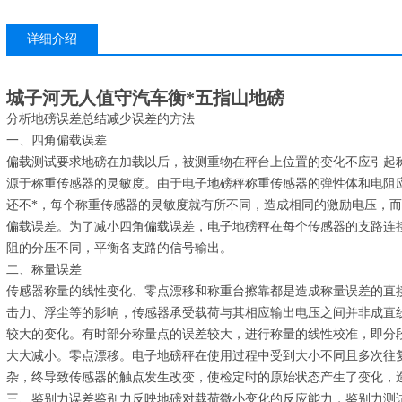
详细介绍
城子河无人值守汽车衡*五指山地磅
分析地磅误差总结减少误差的方法
一、四角偏载误差
偏载测试要求地磅在加载以后，被测重物在秤台上位置的变化不应引起
源于称重传感器的灵敏度。由于电子地磅秤称重传感器的弹性体和电阻
还不*，每个称重传感器的灵敏度就有所不同，造成相同的激励电压，
偏载误差。为了减小四角偏载误差，电子地磅秤在每个传感器的支路连
阻的分压不同，平衡各支路的信号输出。
二、称量误差
传感器称量的线性变化、零点漂移和称重台擦靠都是造成称量误差的直
击力、浮尘等的影响，传感器承受载荷与其相应输出电压之间并非成直
较大的变化。有时部分称量点的误差较大，进行称量的线性校准，即分
大大减小。零点漂移。电子地磅秤在使用过程中受到大小不同且多次往
杂，终导致传感器的触点发生改变，使检定时的原始状态产生了变化，
三、鉴别力误差鉴别力反映地磅对载荷微小变化的反应能力，鉴别力测