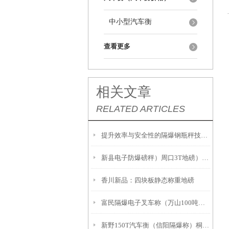
中小型汽车衡
查看更多
相关文章
RELATED ARTICLES
提升效率与安全性的隔爆钢瓶秤技术解析
新县电子防爆磅秤）周口3T地磅）息县隔爆桌秤注意事項:
香川新品：四块板静态称重地磅
富民隔爆电子叉车称（万山100吨吊秤）册亨2吨地磅
新野150T汽车衡（信阳隔爆称）桐柏20吨汽车衡故障维修解决方案：