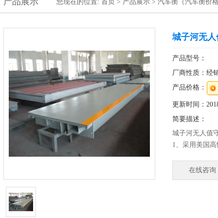
产品展示
您现在的位置:
首页
>
产品展示
>
汽车衡（汽车衡价
城子河无人
产品型号：
厂商性质：经
产品价格：
更新时间：2018-
简要描述：
城子河无人值
1、采用美国高
2、防水等级I
产品、肉食品
在线咨询
美观、卫生、
4、较好的防