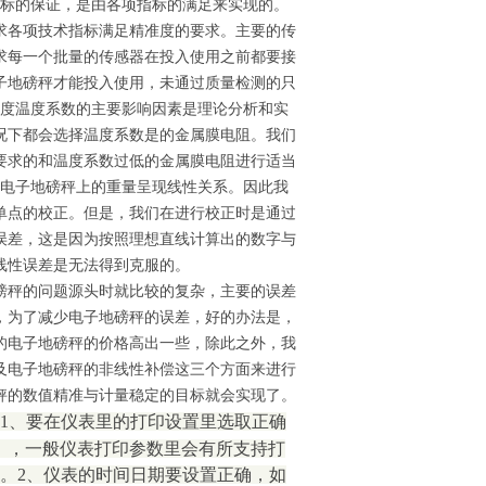
指标的保证，是由各项指标的满足来实现的。
求各项技术指标满足精准度的要求。主要的传
求每一个批量的传感器在投入使用之前都要接
子地磅秤才能投入使用，未通过质量检测的只
敏度温度系数的主要影响因素是理论分析和实
况下都会选择温度系数是的金属膜电阻。我们
要求的和温度系数过低的金属膜电阻进行适当
在电子地磅秤上的重量呈现线性关系。因此我
单点的校正。但是，我们在进行校正时是通过
误差，这是因为按照理想直线计算出的数字与
线性误差是无法得到克服的。
磅秤的问题源头时就比较的复杂，主要的误差
，为了减少电子地磅秤的误差，好的办法是，
的电子地磅秤的价格高出一些，除此之外，我
及电子地磅秤的非线性补偿这三个方面来进行
秤的数值精准与计量稳定的目标就会实现了。
1、要在仪表里的打印设置里选取正确
），一般仪表打印参数里会有所支持打
机等。2、仪表的时间日期要设置正确，如