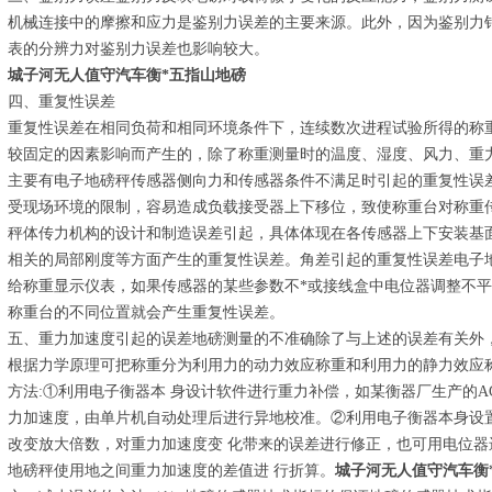
机械连接中的摩擦和应力是鉴别力误差的主要来源。此外，因为鉴别力
表的分辨力对鉴别力误差也影响较大。
城子河无人值守汽车衡*五指山地磅
四、重复性误差
重复性误差在相同负荷和相同环境条件下，连续数次进程试验所得的称
较固定的因素影响而产生的，除了称重测量时的温度、湿度、风力、重
主要有电子地磅秤传感器侧向力和传感器条件不满足时引起的重复性误
受现场环境的限制，容易造成负载接受器上下移位，致使称重台对称重
秤体传力机构的设计和制造误差引起，具体体现在各传感器上下安装基
相关的局部刚度等方面产生的重复性误差。角差引起的重复性误差电子
给称重显示仪表，如果传感器的某些参数不*或接线盒中电位器调整不
称重台的不同位置就会产生重复性误差。
五、重力加速度引起的误差地磅测量的不准确除了与上述的误差有关外
根据力学原理可把称重分为利用力的动力效应称重和利用力的静力效应
方法:①利用电子衡器本 身设计软件进行重力补偿，如某衡器厂生产的A
力加速度，由单片机自动处理后进行异地校准。②利用电子衡器本身设
改变放大倍数，对重力加速度变 化带来的误差进行修正，也可用电位器
地磅秤使用地之间重力加速度的差值进 行折算。
城子河无人值守汽车衡