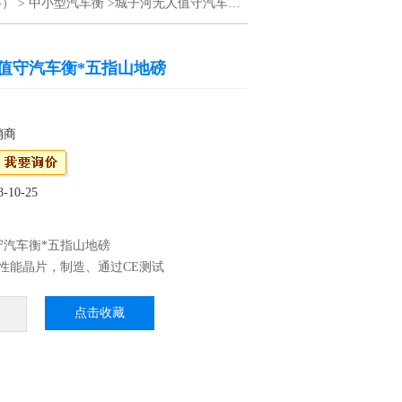
格）
>
中小型汽车衡
>城子河无人值守汽车衡*五指山地磅
值守汽车衡*五指山地磅
销商
10-25
守汽车衡*五指山地磅
性能晶片，制造、通过CE测试
P68：优良的防水、防潮、防尘性能，适用于水
、蔬菜等加工行业 3、外壳不锈刚材料制作，
点击收藏
高档
震效果，适合工厂生产线使用