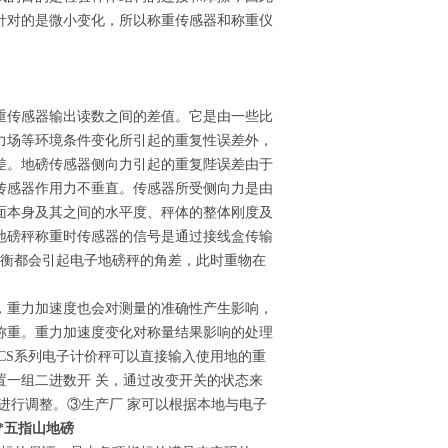
针对的是微小变化，所以称重传感器和称重仪
重传感器输出读数之间的差值。它是由一些比
力场等环境条件变化所引起的重复性误差外，
差。地磅传感器侧向力引起的重复陛误差由于
传感器作用力不垂直。传感器所受侧向力是由
面本身及其之间的水平度、秤体的整体刚度及
地磅秤称重时传感器的信号是通过接线盒传输
平衡都会引起电子地磅秤的角差，此时重物在
，重力加速度也会对测量的准确性产生影响，
称重。重力加速度变化对称量结果影响的处理
CS系列电子计价秤可以直接输入使用地的重
置一组二进数开 关，通过改变开关的状态来
进行调整。③生产厂 家可以根据本地与电子
*五指山地磅