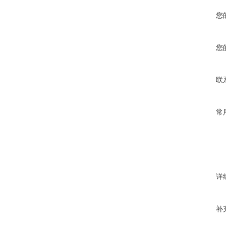
您
您
联
常
详
补