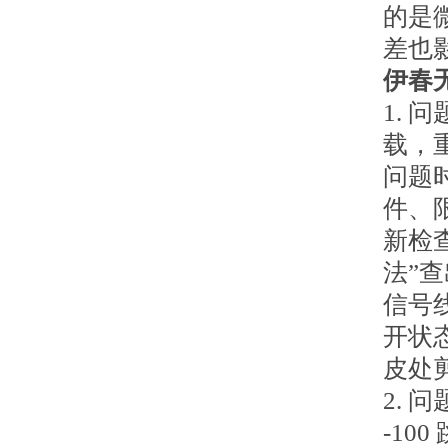
的是
差也
伊春
1.
载，
问题
件、
新检
法”
信号
开状
皮处
2. 
-1