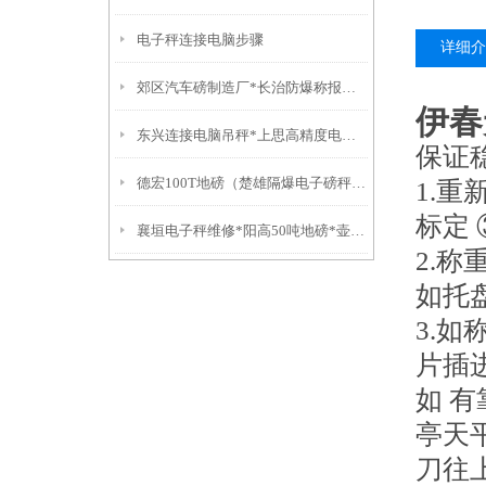
电子秤连接电脑步骤
详细介
郊区汽车磅制造厂*长治防爆称报价*襄垣电子秤维修*屯留汽车磅修理
伊春
东兴连接电脑吊秤*上思高精度电子称*万秀防水称*城区电子称
保证
德宏100T地磅（楚雄隔爆电子磅秤）盐津防爆衡器）大理便携式轨道秤
1.重
标定
襄垣电子秤维修*阳高50吨地磅*壶关汽车衡制造厂*沁源吊钩称维修
2.
如托
3.
片插
如 
亭天
刀往