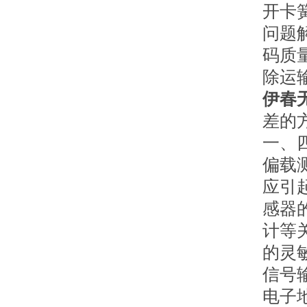
开卡
问题解
码质
除运
伊春
差的
一、
偏载
应引
感器
计等
的灵
信号
电子