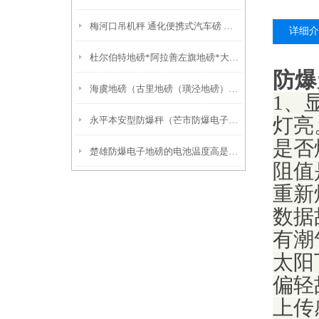
梅河口吊机秤 通化便携式汽车磅 牡丹电子防爆吊称
详细介
杜尔伯特地磅*阿拉善左旗地磅*大庆无人值守地磅*前进电子地磅
防爆
海虞地磅（古里地磅（璜泾地磅）嘉北地磅
1、
永平本安型防爆秤（芒市防爆电子磅）临沧30吨地磅）水富吊秤
灯亮
是否
楚雄防爆电子地磅的电池温度高是否会爆炸？
阻值
重新
数据
有潮
太阳
偏轻
上传