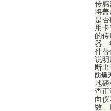
传感
将盖
是否
用卡
的传
器、
件替
说明
断出
防爆
地磅
查正
向仪
数。