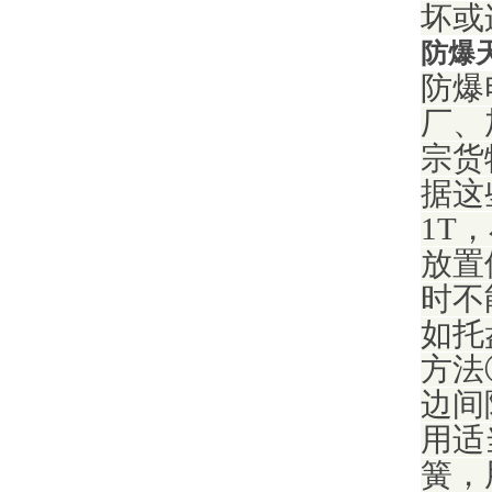
坏或
防爆
防爆
厂、
宗货
据这
1T
放置
时不
如托
方法
边间
用适
簧，