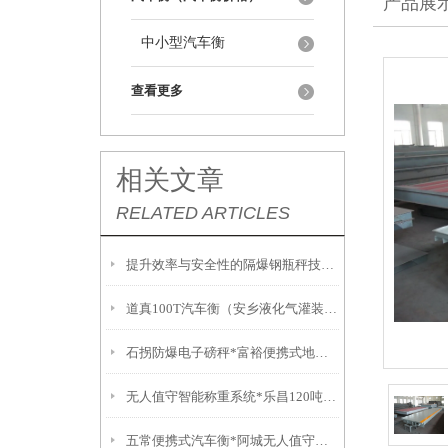
产品展
中小型汽车衡
查看更多
相关文章
RELATED ARTICLES
提升效率与安全性的隔爆钢瓶秤技术解析
道真100T汽车衡（安乡液化气灌装秤）通道150T吊秤）汝城吊称
石拐防爆电子磅秤*富裕便携式地磅*固阳不锈钢油桶秤*乌达无人值守地磅
无人值守智能称重系统*乐昌120吨汽车衡*南雄防爆叉车秤*陵水无线吊磅
五常便携式汽车衡*阿城无人值守地磅*方正称重模块*宾县便携式汽车衡