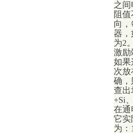
之间
阻值
向，
器，
为2
激励
如果
次放
确，
查出
+S
在通
它实
为：